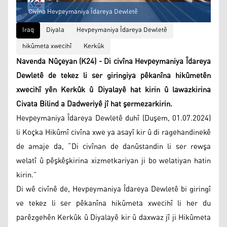
Civîna Hevpeymaniya Îdareya Dewletê
Iraq
Diyala
Hevpeymaniya Îdareya Dewletê
hikûmeta xwecihî
Kerkûk
Navenda Nûçeyan (K24) - Di civîna Hevpeymaniya Îdareya
Dewletê de tekez li ser giringiya pêkanîna hikûmetên
xwecihî yên Kerkûk û Diyalayê hat kirin û lawazkirina
Civata Bilind a Dadweriyê jî hat şermezarkirin.
Hevpeymaniya Îdareya Dewletê duhî (Duşem, 01.07.2024)
li Koçka Hikûmî civîna xwe ya asayî kir û di ragehandinekê
de amaje da, “Di civînan de danûstandin li ser rewşa
welatî û pêşkêşkirina xizmetkariyan ji bo welatiyan hatin
kirin.”
Di wê civînê de, Hevpeymaniya Îdareya Dewletê bi giringî
ve tekez li ser pêkanîna hikûmeta xwecihî li her du
parêzgehên Kerkûk û Diyalayê kir û daxwaz jî ji Hikûmeta