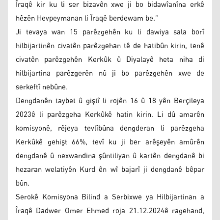
Îraqê kir ku li ser bizavên xwe ji bo bidawîanîna erkê
hêzên Hevpeymanan li Îraqê berdewam be.”
Ji tevaya wan 15 parêzgehên ku li dawiya sala borî
hilbijartinên civatên parêzgehan tê de hatibûn kirin, tenê
civatên parêzgehên Kerkûk û Diyalayê heta niha di
hilbijartina parêzgerên nû ji bo parêzgehên xwe de
serkeftî nebûne.
Dengdanên taybet û giştî li rojên 16 û 18 yên Berçileya
2023ê li parêzgeha Kerkûkê hatin kirin. Li dû amarên
komisyonê, rêjeya tevlîbûna dengderan li parêzgeha
Kerkûkê gehişt 66%, tevî ku ji ber arêşeyên amûrên
dengdanê û nexwandina şûntiliyan û kartên dengdanê bi
hezaran welatiyên Kurd ên wî bajarî ji dengdanê bêpar
bûn.
Serokê Komisyona Bilind a Serbixwe ya Hilbijartinan a
Îraqê Dadwer Omer Ehmed roja 21.12.2024ê ragehand,