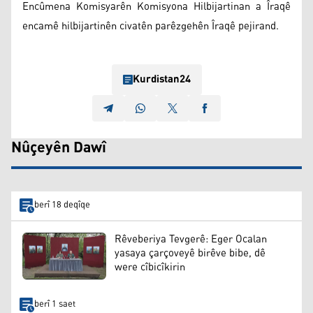
Encûmena Komisyarên Komisyona Hilbijartinan a Îraqê
encamê hilbijartinên civatên parêzgehên Îraqê pejirand.
Kurdistan24
Nûçeyên Dawî
berî 18 deqîqe
Rêveberiya Tevgerê: Eger Ocalan
yasaya çarçoveyê birêve bibe, dê
were cîbicîkirin
berî 1 saet