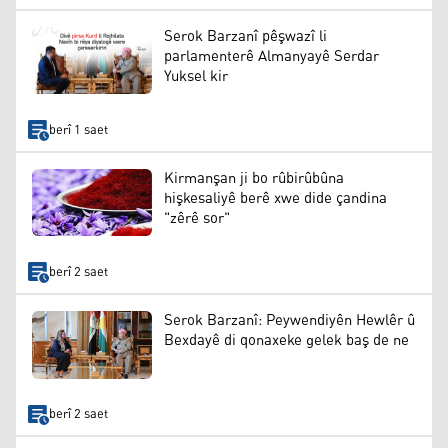
Serok Barzanî pêşwazî li
parlamenterê Almanyayê Serdar
Yuksel kir
berî 1 saet
Kirmanşan ji bo rûbirûbûna
hişkesaliyê berê xwe dide çandina
"zêrê sor"
berî 2 saet
Serok Barzanî: Peywendiyên Hewlêr û
Bexdayê di qonaxeke gelek baş de ne
berî 2 saet