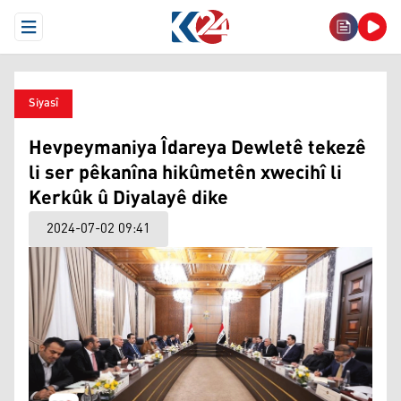
Open Menu
Siyasî
Hevpeymaniya Îdareya Dewletê tekezê
li ser pêkanîna hikûmetên xwecihî li
Kerkûk û Diyalayê dike
2024-07-02 09:41