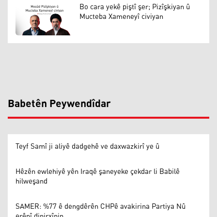
Bo cara yekê piştî şer; Pizîşkiyan û
Mucteba Xameneyî civiyan
Babetên Peywendîdar
Teyf Samî ji aliyê dadgehê ve daxwazkirî ye û
Hêzên ewlehiyê yên Iraqê şaneyeke çekdar li Babilê
hilweşand
SAMER: %77 ê dengdêrên CHPê avakirina Partiya Nû
erênî dinirxînin