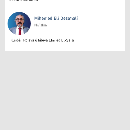
Mihemed Eli Destmalî
Nivîskar
Mihemed Eli Destmalî
Kurdên Rojava û hîleya Ehmed El-Şara