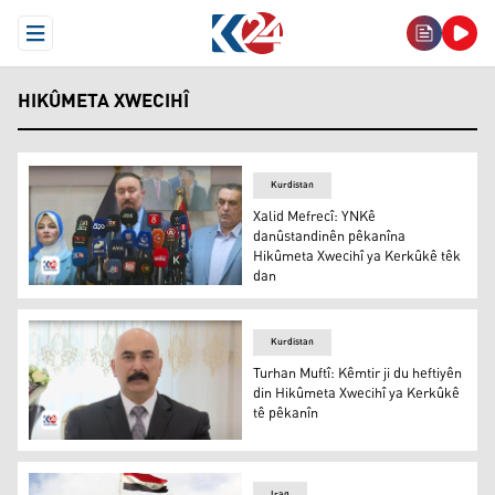
Open Menu
HIKÛMETA XWECIHÎ
Kurdistan
Xalid Mefrecî: YNKê
danûstandinên pêkanîna
Hikûmeta Xwecihî ya Kerkûkê têk
dan
Xalid Mefrecî
Kurdistan
Turhan Muftî: Kêmtir ji du heftiyên
din Hikûmeta Xwecihî ya Kerkûkê
tê pêkanîn
Turhan Muftî
Iraq