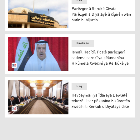
Parêzger û Serokê Civata
Parêzgeha Diyalayê û cîgirên wan
hatin hilbijartin
Diyala
Kurdistan
Îsmaîl Hedîdî: Postê parêzgerî
sedema serekî ya pêkneanîna
Hikûmeta Xwecihî ya Kerkûkê ye
Îsmaîl Hedîdî
Iraq
Hevpeymaniya Îdareya Dewletê
tekezê li ser pêkanîna hikûmetên
xwecihî li Kerkûk û Diyalayê dike
Civîna Hevpeymaniya Îdareya Dewletê