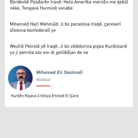
Berdevkê Pasdarên Îranê: Heta Amerîka mercên me qebûl
neke, Tengava Hurmizê venabe
Mihemed Hacî Mehmûd: Ji bo parastina Iraqê, çareserî
sîstema konfederalî ye
Wezîrê Petrolê yê Iraqê: Ji bo zêdekirina pişka Kurdistanê
ya ji petrola xav em di gotûbêjan de ne
Mihemed Eli Destmalî
Nivîskar
Mihemed Eli Destmalî
Kurdên Rojava û hîleya Ehmed El-Şara