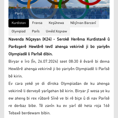
Parîs
Kurdistan
Fransa
Keşûhewa
Nêçîrvan Barzanî
Olympiad
Parîs
Umêd Xoşnaw
Navenda Nûçeyan (K24) - Serokê Herêma Kurdistanê û
Parêzgerê Hewlêrê tevlî ahenga vekirinê ji bo yariyên
Olympiadê li Parîsê dibin.
Biryar e îro (În, 26.07.2024) seet 08:30 ê êvarê bi dema
Hewlêrê ahenga vekirinê ji bo yariyên Olympiadê li Parîsê
bê kirin.
Ev cara yekê ye di dîroka Olympiadan de ku ahenga
vekirinê li derveyê yarîgehan bê kirin. Biryar jî wesa ye ku
ew aheng bi rex rûbarê Sînê ve bi rê biçe û di nav Parîsê
re derbaz bibe. Tê zanîn ku ev yarî dê heta roja 16ê
Tebaxê berdewam bibin.