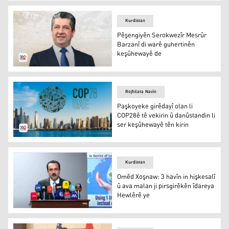
UNICEF: Ciwan û zarokên Iraqê qurbaniyên yekem ên g
Kurdistan
Pêşengiyên Serokwezîr Mesrûr
Barzanî di warê guhertinên
keşûhewayê de
Mesrûr Barzanî
Rojhilata Navîn
Paşkoyeke girêdayî olan li
COP28ê tê vekirin û danûstandin li
ser keşûhewayê tên kirin
Paşkoyeke girêdayî olan li COP28ê tê vekirin û danûstand
Kurdistan
Omêd Xoşnaw: 3 havîn in hişkesalî
û ava malan ji pirsgirêkên îdareya
Hewlêrê ye
Omêd Xoşnaw: 3 havîn in hişkesalî û ava malan ji pirsgi