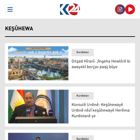
Open Menu
KEŞÛHEWA
Kurdistan
Dilşad Hîranî: Jîngeha Hewlêrê bi
awayekî berçav paqij bûye
Dilşad Hîranî: Jîngeha Hewlêrê bi awayekî berçav paqij 
Kurdistan
Konsulê Urdinê: Keşûhewayê
Urdinê nêzî keşûhewayê Herêma
Kurdistanê ye
Muhened Xetîb
Kurdistan