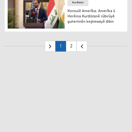
Kurdistan
Konsulê Amerîka: Amerîka û
Herêma Kurdistanê rûbirûyê
guhertinên keşhewayê dibin
Konsulê Amerîka: Amerîka û Herêma Kurdistanê rûbirûy
1
2