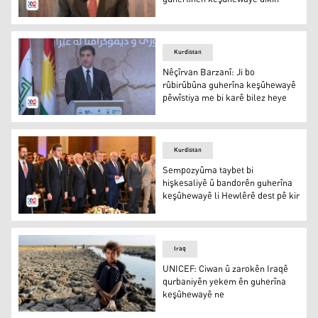
Umêd Xoşnaw
Kurdistan
Nêçîrvan Barzanî: Ji bo
rûbirûbûna guherîna keşûhewayê
pêwîstiya me bi karê bilez heye
Nêçîrvan Barzanî: Ji bo rûbirûbûna guherîna keşûhewayê
Kurdistan
Sempozyûma taybet bi
hişkesaliyê û bandorên guherîna
keşûhewayê li Hewlêrê dest pê kir
Sempozyûma taybet bi hişkesaliyê û bandorên guherîna 
Iraq
UNICEF: Ciwan û zarokên Iraqê
qurbaniyên yekem ên guherîna
keşûhewayê ne