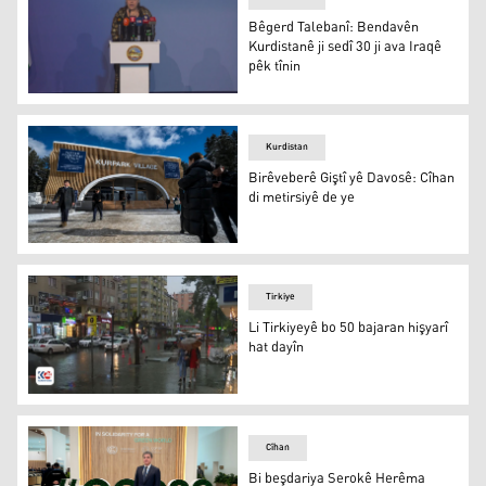
Bêgerd Talebanî: Bendavên
Kurdistanê ji sedî 30 ji ava Iraqê
pêk tînin
Bêgerd Talebanî: Bendavên Kurdistanê ji sedî 30 ji ava Ir
Kurdistan
Birêveberê Giştî yê Davosê: Cîhan
di metirsiyê de ye
Davos
Tirkiye
Li Tirkiyeyê bo 50 bajaran hişyarî
hat dayîn
Li Tirkiyeyê bo 50 bajaran hişyarî hat dayîn
Cîhan
Bi beşdariya Serokê Herêma