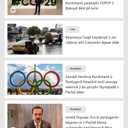
Kurdistanê çalakiyên COP29 li
Bakuyê dest pê kirin
Bi beşdariya Serokê Herêma Kurdistanê çalakiyên COP29 
Iraq
Keşnasiya Îraqê haydariyê li ser
rûdana lehî û baranên dijwar dide
Keşnasiya Îraqê haydariyê li ser rûdana lehî û baranên d
Kurdistan
Serokê Herêma Kurdistanê û
Parêzgerê Hewlêrê tevlî ahenga
vekirinê ji bo yariyên Olympiadê li
Parîsê dibin
Parîs
Kurdistan
Umêd Xoşnaw: Em bi parêzgerên
bajaran re li Parîsê behsa
guhertinên keşûhewayê dikin