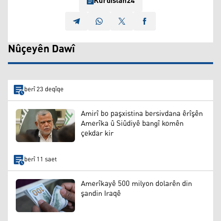
Kurdistan24
Nûçeyên Dawî
berî 23 deqîqe
Amirî bo paşxistina bersivdana êrîşên
Amerîka û Siûdiyê bangî komên
çekdar kir
berî 11 saet
Amerîkayê 500 milyon dolarên din
şandin Iraqê