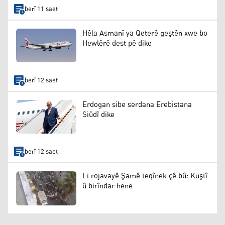
berî 11 saet
Hêla Asmanî ya Qeterê geştên xwe bo
Hewlêrê dest pê dike
berî 12 saet
Erdogan sibe serdana Erebistana
Siûdî dike
berî 12 saet
Li rojavayê Şamê teqînek çê bû: Kuştî
û birîndar hene