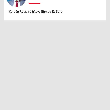
Mihemed Eli Destmalî
Kurdên Rojava û hîleya Ehmed El-Şara