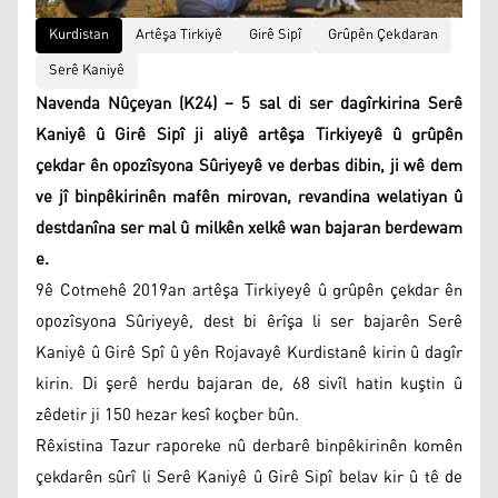
Kurdistan
Artêşa Tirkiyê
Girê Sipî
Grûpên Çekdaran
Serê Kaniyê
Navenda Nûçeyan (K24) – 5 sal di ser dagîrkirina Serê
Kaniyê û Girê Sipî ji aliyê artêşa Tirkiyeyê û grûpên
çekdar ên opozîsyona Sûriyeyê ve derbas dibin, ji wê dem
ve jî binpêkirinên mafên mirovan, revandina welatiyan û
destdanîna ser mal û milkên xelkê wan bajaran berdewam
e.
9ê Cotmehê 2019an artêşa Tirkiyeyê û grûpên çekdar ên
opozîsyona Sûriyeyê, dest bi êrîşa li ser bajarên Serê
Kaniyê û Girê Spî û yên Rojavayê Kurdistanê kirin û dagîr
kirin. Di şerê herdu bajaran de, 68 sivîl hatin kuştin û
zêdetir ji 150 hezar kesî koçber bûn.
Rêxistina Tazur raporeke nû derbarê binpêkirinên komên
çekdarên sûrî li Serê Kaniyê û Girê Sipî belav kir û tê de