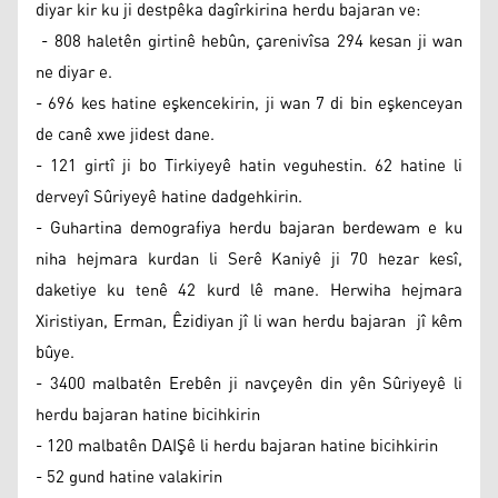
diyar kir ku ji destpêka dagîrkirina herdu bajaran ve:
- 808 haletên girtinê hebûn, çarenivîsa 294 kesan ji wan
ne diyar e.
- 696 kes hatine eşkencekirin, ji wan 7 di bin eşkenceyan
de canê xwe jidest dane.
- 121 girtî ji bo Tirkiyeyê hatin veguhestin. 62 hatine li
derveyî Sûriyeyê hatine dadgehkirin.
- Guhartina demografiya herdu bajaran berdewam e ku
niha hejmara kurdan li Serê Kaniyê ji 70 hezar kesî,
daketiye ku tenê 42 kurd lê mane. Herwiha hejmara
Xiristiyan, Erman, Êzidiyan jî li wan herdu bajaran jî kêm
bûye.
- 3400 malbatên Erebên ji navçeyên din yên Sûriyeyê li
herdu bajaran hatine bicihkirin
- 120 malbatên DAIŞê li herdu bajaran hatine bicihkirin
- 52 gund hatine valakirin