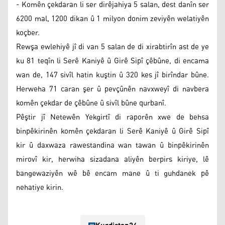
- Komên çekdaran li ser dirêjahiya 5 salan, dest danîn ser
6200 mal, 1200 dikan û 1 milyon donim zeviyên welatiyên
koçber.
Rewşa ewlehiyê jî di van 5 salan de di xirabtirîn ast de ye
ku 81 teqîn li Serê Kaniyê û Girê Sipî çêbûne, di encama
wan de, 147 sivîl hatin kuştin û 320 kes jî birîndar bûne.
Herweha 71 caran şer û pevçûnên navxweyî di navbera
komên çekdar de çêbûne û sivîl bûne qurbanî.
Pêştir jî Netewên Yekgirtî di raporên xwe de behsa
binpêkirinên komên çekdaran li Serê Kaniyê û Girê Sipî
kir û daxwaza rawestandina wan tawan û binpêkirinên
mirovî kir, herwiha sizadana aliyên berpirs kiriye, lê
bangewaziyên wê bê encam mane û ti guhdanek pê
nehatiye kirin.