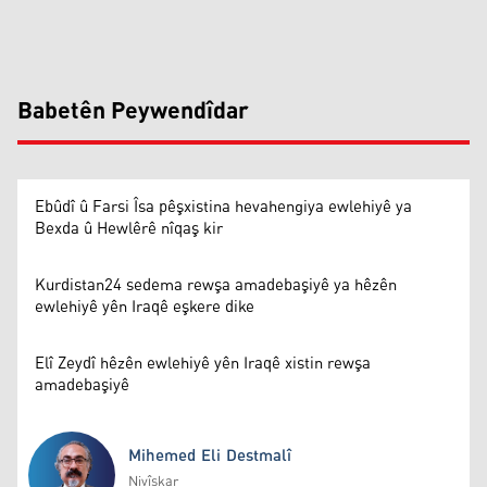
Babetên Peywendîdar
Ebûdî û Farsi Îsa pêşxistina hevahengiya ewlehiyê ya
Bexda û Hewlêrê nîqaş kir
Kurdistan24 sedema rewşa amadebaşiyê ya hêzên
ewlehiyê yên Iraqê eşkere dike
Elî Zeydî hêzên ewlehiyê yên Iraqê xistin rewşa
amadebaşiyê
Mihemed Eli Destmalî
Nivîskar