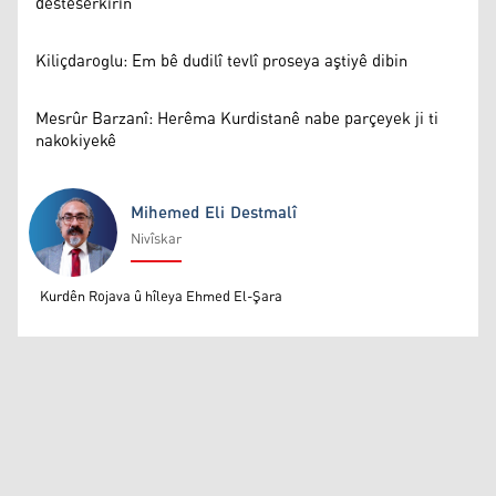
desteserkirin
Kiliçdaroglu: Em bê dudilî tevlî proseya aştiyê dibin
Mesrûr Barzanî: Herêma Kurdistanê nabe parçeyek ji ti
nakokiyekê
Mihemed Eli Destmalî
Nivîskar
Mihemed Eli Destmalî
Kurdên Rojava û hîleya Ehmed El-Şara