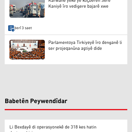
Karwanê yekê yê koçberên Serê
Kaniyê îro vedigere bajarê xwe
berî 3 saet
Parlamentoya Tirkiyeyê îro denganê li
ser projeqanûna aştiyê dide
Babetên Peywendîdar
Li Bexdayê di operasyonekê de 318 kes hatin