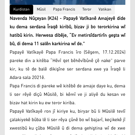
Kurdistan
Mûsil
Papa Francis
Teror
Vatikan
Navenda Nûçeyan (K24) - Papayê Vatîkanê Amajeyê dide
ku dema serdana Îraqê kiribû, bizav ji bo terorkirina wî
hatibû kirin. Herwesa dibêje, “Ev metirsîdartirîn geşta wî
bû, di dema 11 salên karkirina wî de.”
Papayê Vatîkayê Papa Francis îro (Sêşem, 17.12.2024)
pareke din a kitêba “Hêvî qet bêhêvîbûnê çê nake” parve
kir, ku tê de balê dikişîne ser serdana xwe ya Îraqê li
Adara sala 2021ê.
Papa Francis di pareke wê kitêbê de amaje daye ku, dema
li ser rêyê diçû Mûsilê, bi kêmî ve ji aliyê du kesan ve
bizav hat kirin ku ew teror kiriba.
Papayê Vatîkayê ron jî kiriye ku, biryar bû li Mûsilê tevlî
çalakiyekê bûba lê li ser rêya çûnê bo wî bajarî, keçikekê jî
xwestibû ku çûba Mûsilê û di dema gehiştina wî de xwe