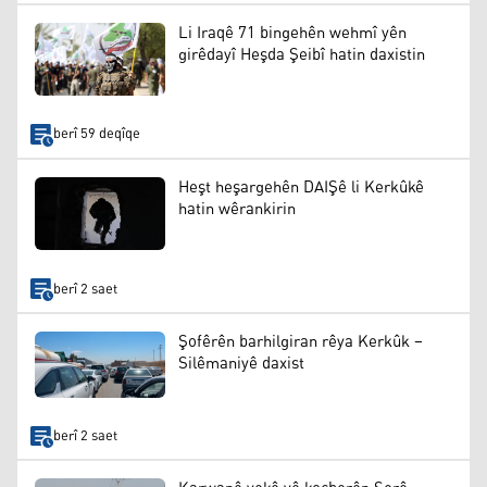
Li Iraqê 71 bingehên wehmî yên
girêdayî Heşda Şeibî hatin daxistin
berî 59 deqîqe
Heşt heşargehên DAIŞê li Kerkûkê
hatin wêrankirin
berî 2 saet
Şofêrên barhilgiran rêya Kerkûk –
Silêmaniyê daxist
berî 2 saet