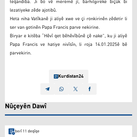
teqandiba. Ji bo vê meremê jî, barhilgireke biçûk bi
lezatiyeke zêde ajotibû.
Heta niha Vatîkanê ji aliyê xwe ve çi ronkirinên zêdetir li
ser van gotinên Papa Francis parve nekirine.
Biryar e kitêba “Hêvî qet bêhêvîbûnê çê nake”, ku ji aliyê
Papa Francis ve hatiye nivîsîn, li roja 14.01.2025ê bê
parvekirin.
Kurdistan24
Nûçeyên Dawî
berî 11 deqîqe