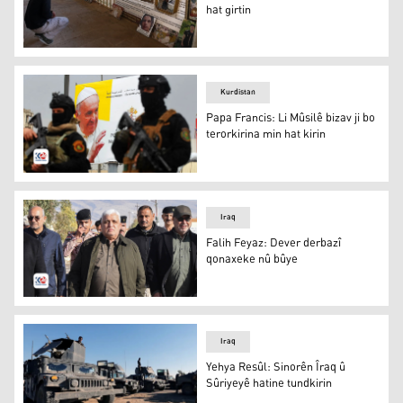
hat girtin
Tawanbarekî komkujiya Spaykerê hat girtin
Kurdistan
Papa Francis: Li Mûsilê bizav ji bo
terorkirina min hat kirin
Papa Francis
Iraq
Falih Feyaz: Dever derbazî
qonaxeke nû bûye
Falih Feyaz
Iraq
Yehya Resûl: Sinorên Îraq û
Sûriyeyê hatine tundkirin