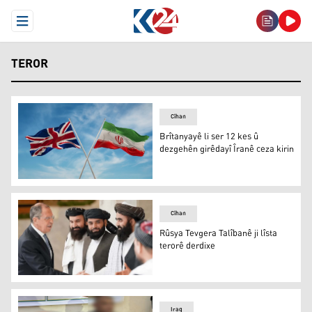
Open Menu
TEROR
Cîhan
Brîtanyayê li ser 12 kes û
dezgehên girêdayî Îranê ceza kirin
Brîtanyayê li ser 12 kes û dezgehên girêdayî Îranê ceza k
Cîhan
Rûsya Tevgera Talîbanê ji lîsta
terorê derdixe
Rûsya Tevgera Talîbanê ji lîsta terorê derdixe
Iraq