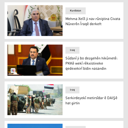
Kurdistan
Mehma Xelîl ji nav rûniştina Civata
Nûnerên Îraqê derkeft
Mehma Xelîl
Iraq
Sûdanî ji bo dezgehên hikûmetê:
PKKê wekî rêkxistineke
qedexekirî bidin nasandin
Mihemed Şiya Sûdanî
Iraq
Serkirdeyekî metirsîdar ê DAIŞê
hat girtin
Serkirdeyekî metirsîdar ê DAIŞê hat girtin