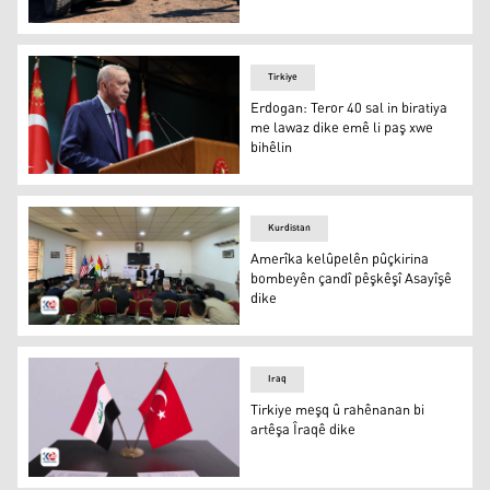
Hêzên Îraqê li ser sinorê Sûriyeyê
Tirkiye
Erdogan: Teror 40 sal in biratiya
me lawaz dike emê li paş xwe
bihêlin
Erdogan: Teror 40 sal in biratiya me lawaz dike emê li pa
Kurdistan
Amerîka kelûpelên pûçkirina
bombeyên çandî pêşkêşî Asayîşê
dike
Amerîka kelûpelên pûçkirina bombeyên çandî pêşkêşî As
Iraq
Tirkiye meşq û rahênanan bi
artêşa Îraqê dike
Alayên Îraq û Tirkiyeyê