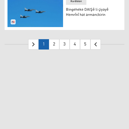
Kurdistan
Bingeheke DAIŞê li çiyayê
Hemrînî hat armanckirin
Balafirên Şerî yên Îraqê
1
2
3
4
5