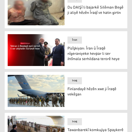
Du DAIŞî li bajarkê Silêman Begê
ji aliyê hêzên Îraqî ve hatin girtin
Du DAIŞî li bajarkê Silêman Begê ji aliyê hêzên Îraqî ve ha
Îran
Pizîşkiyan: Îran û Îraqê
nîgeraniyeke hevpar li ser
ihtîmala serhildana terorê heye
Mesûd Pizîşkiyan
Iraq
Finlandayê hêzên xwe ji Îraqê
vekêşan
Finlandayê hêzên xwe ji Îraqê vekêşan
Iraq
Tawanbarekî komkujiya Spaykerê