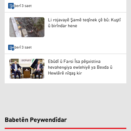
berî 3 saet
Li rojavayê Şamê teqînek çê bû: Kuştî
û birîndar hene
berî 3 saet
Ebûdî û Farsi Îsa pêşxistina
hevahengiya ewlehiyê ya Bexda û
Hewlêrê nîqaş kir
Babetên Peywendîdar