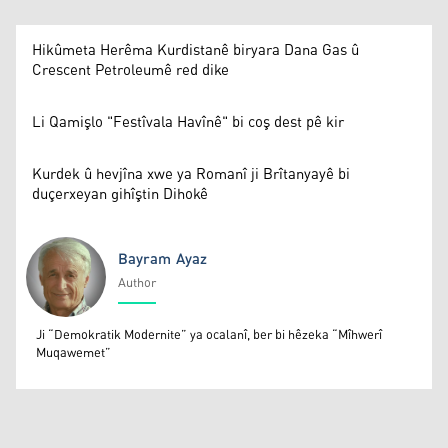
Hikûmeta Herêma Kurdistanê biryara Dana Gas û
Crescent Petroleumê red dike
Li Qamişlo "Festîvala Havînê" bi coş dest pê kir
Kurdek û hevjîna xwe ya Romanî ji Brîtanyayê bi
duçerxeyan gihîştin Dihokê
Bayram Ayaz
Author
Bayram Ayaz
Ji “Demokratik Modernite” ya ocalanî, ber bi hêzeka “Mîhwerî
Muqawemet”