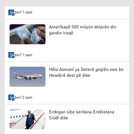
berî 1 saet
Amerîkayê 500 milyon dolarên din
şandin Iraqê
berî 1 saet
Hêla Asmanî ya Qeterê geştên xwe bo
Hewlêrê dest pê dike
berî 2 saet
Erdogan sibe serdana Erebistana
Siûdî dike