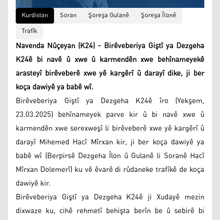
Kurdistan
Soran
Şoreşa Gulanê
Şoreşa Îlonê
Trafîk
Navenda Nûçeyan (K24) - Birêveberiya Giştî ya Dezgeha
K24ê bi navê û xwe û karmendên xwe behînameyekê
arasteyî birêveberê xwe yê kargêrî û darayî dike, ji ber
koça dawiyê ya babê wî.
Birêveberiya Giştî ya Dezgeha K24ê îro (Yekşem,
23.03.2025) behînameyek parve kir û bi navê xwe û
karmendên xwe serexweşî li birêveberê xwe yê kargêrî û
darayî Mihemed Hacî Mîrxan kir, ji ber koça dawiyê ya
babê wî (Berpirsê Dezgeha Îlon û Gulanê li Soranê Hacî
Mîrxan Dolemerî) ku vê êvarê di rûdaneke trafîkê de koça
dawiyê kir.
Birêveberiya Giştî ya Dezgeha K24ê ji Xudayê mezin
dixwaze ku, cihê rehmetî behişta berîn be û sebirê bi