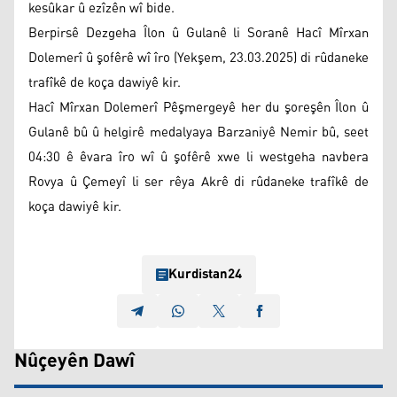
kesûkar û ezîzên wî bide.
Berpirsê Dezgeha Îlon û Gulanê li Soranê Hacî Mîrxan
Dolemerî û şofêrê wî îro (Yekşem, 23.03.2025) di rûdaneke
trafîkê de koça dawiyê kir.
Hacî Mîrxan Dolemerî Pêşmergeyê her du şoreşên Îlon û
Gulanê bû û helgirê medalyaya Barzaniyê Nemir bû, seet
04:30 ê êvara îro wî û şofêrê xwe li westgeha navbera
Rovya û Çemeyî li ser rêya Akrê di rûdaneke trafîkê de
koça dawiyê kir.
Kurdistan24
Nûçeyên Dawî