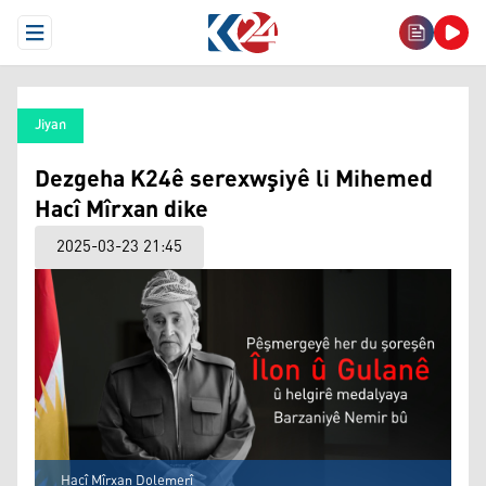
Open Menu
Jiyan
Dezgeha K24ê serexwşiyê li Mihemed
Hacî Mîrxan dike
2025-03-23 21:45
Hacî Mîrxan Dolemerî