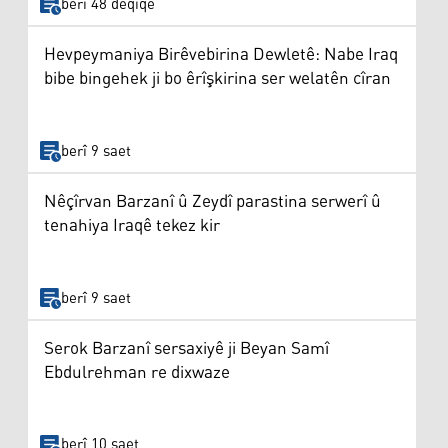
berî 48 deqîqe
Hevpeymaniya Birêvebirina Dewletê: Nabe Iraq
bibe bingehek ji bo êrîşkirina ser welatên cîran
berî 9 saet
Nêçîrvan Barzanî û Zeydî parastina serwerî û
tenahiya Iraqê tekez kir
berî 9 saet
Serok Barzanî sersaxiyê ji Beyan Samî
Ebdulrehman re dixwaze
berî 10 saet