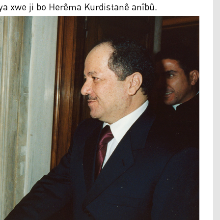
aya xwe ji bo Herêma Kurdistanê anîbû.