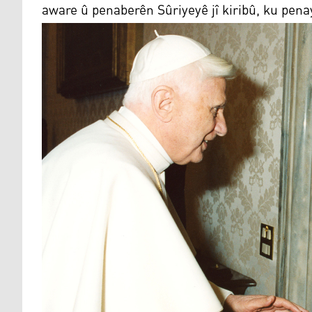
aware û penaberên Sûriyeyê jî kiribû, ku pen