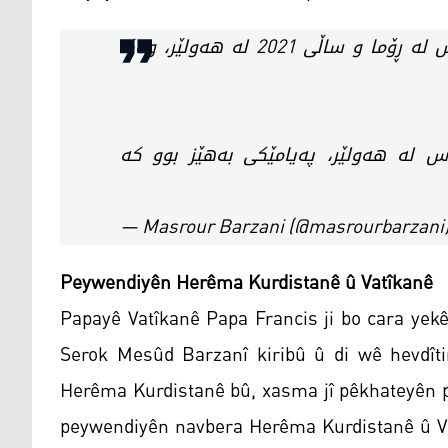
بە ڕێزەوە یادی دیدارەکانمان لەگەڵ پاپا فرانسیس لە ڕۆما و ساڵی 2021 لە هەولێر، وەک
س لە هەولێر، پەیامێکی بەهێز بوو کە
— Masrour Barzani (@masrourbarzani
Peywendiyên Herêma Kurdistanê û Vatîkanê
Papayê Vatîkanê Papa Francis ji bo cara yekê
Serok Mesûd Barzanî kiribû û di wê hevdîti
Herêma Kurdistanê bû, xasma jî pêkhateyên p
peywendiyên navbera Herêma Kurdistanê û Vat