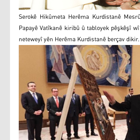
Serokê Hikûmeta Herêma Kurdistanê Mesrûr 
Papayê Vatîkanê kiribû û tabloyek pêşkêşî wî
neteweyî yên Herêma Kurdistanê berçav dikir.