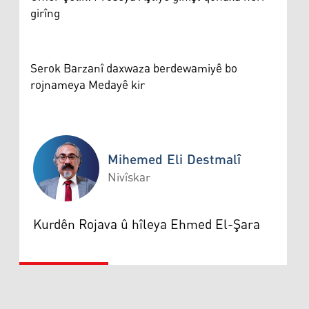
girîng
Serok Barzanî daxwaza berdewamiyê bo
rojnameya Medayê kir
Mihemed Eli Destmalî
Nivîskar
Mihemed Eli Destmalî
Kurdên Rojava û hîleya Ehmed El-Şara