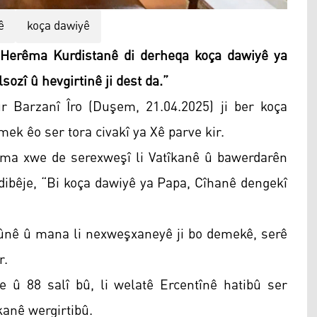
ê
koça dawiyê
Herêma Kurdistanê di derheqa koça dawiyê ya
ozî û hevgirtinê ji dest da.”
Barzanî Îro (Duşem, 21.04.2025) ji ber koça
k êo ser tora civakî ya Xê parve kir.
ma xwe de serexweşî li Vatîkanê û bawerdarên
û dibêje, “Bi koça dawiyê ya Papa, Cîhanê dengekî
ûnê û mana li nexweşxaneyê ji bo demekê, serê
r.
 û 88 salî bû, li welatê Ercentînê hatibû ser
kanê wergirtibû.