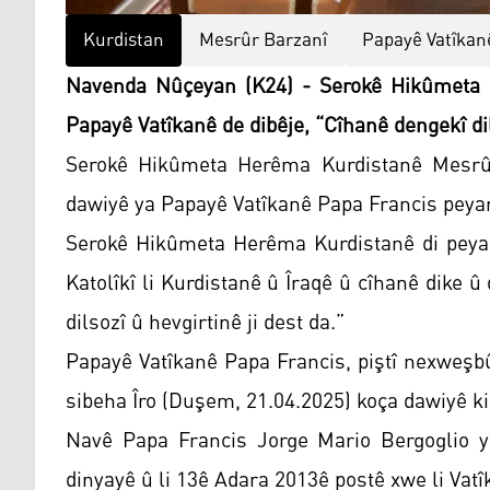
Kurdistan
Mesrûr Barzanî
Papayê Vatîkan
Navenda Nûçeyan (K24) - Serokê Hikûmeta 
Papayê Vatîkanê de dibêje, “Cîhanê dengekî dils
Serokê Hikûmeta Herêma Kurdistanê Mesrûr 
dawiyê ya Papayê Vatîkanê Papa Francis peyame
Serokê Hikûmeta Herêma Kurdistanê di peya
Katolîkî li Kurdistanê û Îraqê û cîhanê dike 
dilsozî û hevgirtinê ji dest da.”
Papayê Vatîkanê Papa Francis, piştî nexweşb
sibeha Îro (Duşem, 21.04.2025) koça dawiyê ki
Navê Papa Francis Jorge Mario Bergoglio ye
dinyayê û li 13ê Adara 2013ê postê xwe li Vatî