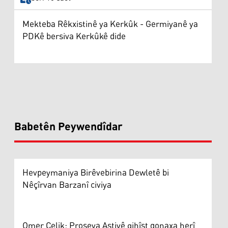
Mekteba Rêkxistinê ya Kerkûk - Germiyanê ya
PDKê bersiva Kerkûkê dide
Babetên Peywendîdar
Hevpeymaniya Birêvebirina Dewletê bi
Nêçîrvan Barzanî civiya
Omer Çelik: Proseya Aştiyê gihîşt qonaxa herî