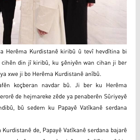
a Herêma Kurdistanê kiribû û tevî hevdîtina bi
ihên din jî kiribû, ku şêniyên wan cihan ji ber
enaya xwe ji bo Herêma Kurdistanê anîbû.
afên koçberan navdar bû. Ji ber ku Herêma
 terorê de hejmareke zêde ya penaberên Sûriyeyê
ndibû, bû sedem ku Papayê Vatîkanê serdana
a Kurdistanê de, Papayê Vatîkanê serdana bajarê