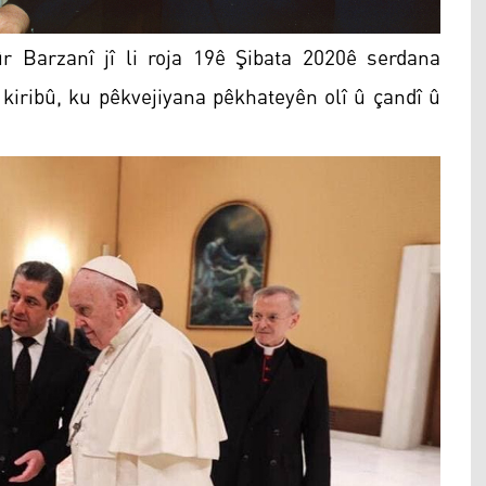
Barzanî jî li roja 19ê Şibata 2020ê serdana
 kiribû, ku pêkvejiyana pêkhateyên olî û çandî û