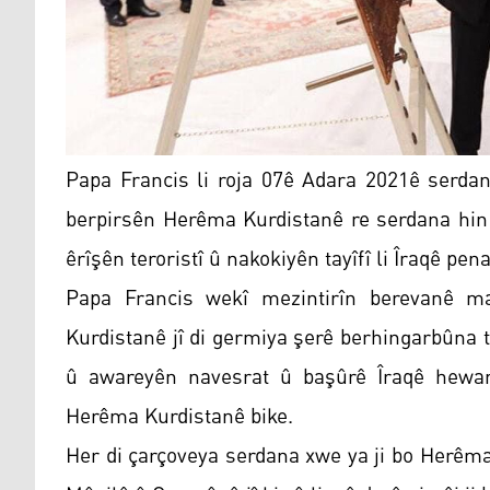
Papa Francis li roja 07ê Adara 2021ê serdan
berpirsên Herêma Kurdistanê re serdana hin c
êrîşên teroristî û nakokiyên tayîfî li Îraqê p
Papa Francis wekî mezintirîn berevanê m
Kurdistanê jî di germiya şerê berhingarbûna
û awareyên navesrat û başûrê Îraqê hewa
Herêma Kurdistanê bike.
Her di çarçoveya serdana xwe ya ji bo Herêm