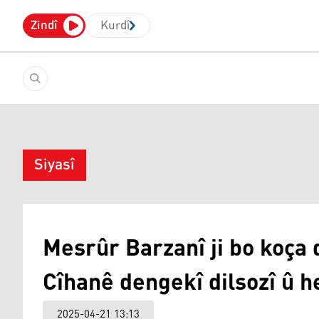
Zindî
Kurdî
Siyasî
Mesrûr Barzanî ji bo koça
Cîhanê dengekî dilsozî û he
2025-04-21 13:13