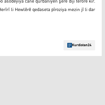
bo asodeyîya canê qurbaniyên şerê dijî terorê kir.
rîrî li Hewlêrê qedaseta pîroziya mezin jî li dar
Kurdistan24