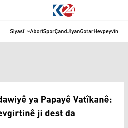
Siyasî
Aborî
Spor
Çand
Jiyan
Gotar
Hevpeyvîn
 dawiyê ya Papayê Vatîkanê:
vgirtinê ji dest da