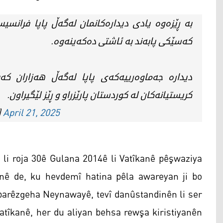
کەسێکی پابەند بە ئاشتی دەکەینەوە.
دیدارە جەماوەرییەکەی پاپا لەگەڵ هەزاران کە
کریستیانەکان لە کوردستان پارێزراو و ڕێز لێگیراون.
)
April 21, 2025
 li roja 30ê Gulana 2014ê li Vatîkanê pêşwaziya
nê de, ku hevdemî hatina pêla awareyan ji bo
arêzgeha Neynawayê, tevî danûstandinên li ser
îkanê, her du aliyan behsa rewşa kiristiyanên