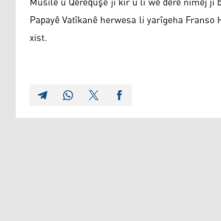
Mûsilê û Qereqûşê jî kir û li wê derê nimêj ji 
Papayê Vatîkanê herwesa li yarîgeha Franso He
xist.