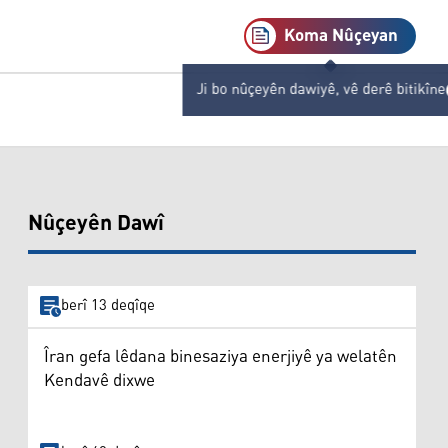
Koma Nûçeyan
Ji bo nûçeyên dawiyê, vê derê bitikîne
Nûçeyên Dawî
berî 13 deqîqe
Îran gefa lêdana binesaziya enerjiyê ya welatên
Kendavê dixwe