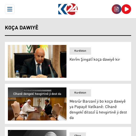
Open Menu
KOÇA DAWIYÊ
Kurdistan
Kerîm Şingalî koça dawiyê kir
Kerîm Şingalî
Kurdistan
Mesrûr Barzanî ji bo koça dawiyê
ya Papayê Vatîkanê: Cîhanê
dengekî dilsozî û hevgirtinê ji dest
da
Mesrûr Barzanî ji bo koça dawiyê ya Papayê Vatîkanê: Cîha
Cîhan