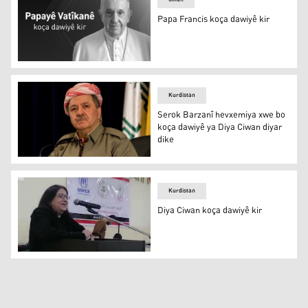
Papa Francis koça dawiyê kir
Papa Francis koça dawiyê kir
Kurdistan
Serok Barzanî hevxemiya xwe bo
koça dawiyê ya Diya Ciwan diyar
dike
Serok Barzanî
Kurdistan
Diya Ciwan koça dawiyê kir
Diya Ciwan - Erşîf