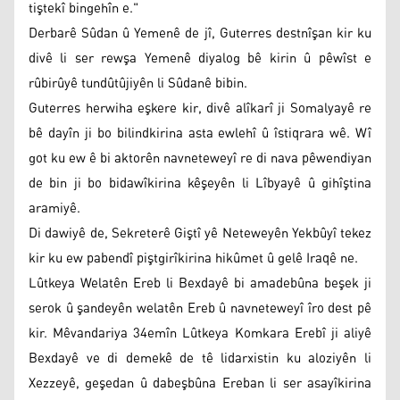
tiştekî bingehîn e."
Derbarê Sûdan û Yemenê de jî, Guterres destnîşan kir ku
divê li ser rewşa Yemenê diyalog bê kirin û pêwîst e
rûbirûyê tundûtûjiyên li Sûdanê bibin.
Guterres herwiha eşkere kir, divê alîkarî ji Somalyayê re
bê dayîn ji bo bilindkirina asta ewlehî û îstiqrara wê. Wî
got ku ew ê bi aktorên navneteweyî re di nava pêwendiyan
de bin ji bo bidawîkirina kêşeyên li Lîbyayê û gihîştina
aramiyê.
Di dawiyê de, Sekreterê Giştî yê Neteweyên Yekbûyî tekez
kir ku ew pabendî piştgirîkirina hikûmet û gelê Iraqê ne.
Lûtkeya Welatên Ereb li Bexdayê bi amadebûna beşek ji
serok û şandeyên welatên Ereb û navneteweyî îro dest pê
kir. Mêvandariya 34emîn Lûtkeya Komkara Erebî ji aliyê
Bexdayê ve di demekê de tê lidarxistin ku aloziyên li
Xezzeyê, geşedan û dabeşbûna Ereban li ser asayîkirina