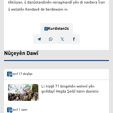
têkiliyan, û danûstandinên neragihandî yên di navbera Îran
û welatên Kendavê de berdewam in.
Kurdistan24
Nûçeyên Dawî
berî 17 deqîqe
Li Iraqê 71 bingehên wehmî yên
girêdayî Heşda Şeibî hatin daxistin
berî 1 saet