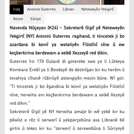
Iraq
Antonio Guterres
Libnan
Neteweyên Yekgirtî
Xezze
Sûriye
Navenda Nûçeyan (K24) – Sekreterê Giştî yê Neteweyên
Yekgirtî (NY) Antonio Guterres ragihand, ti hincetek ji bo
azardana bi komî ya welatiyên Filistînî nîne û ew
koçberkirina berdewam a xelkê Xezzeyê red dikin.
Guterres îro 17ê Gulanê di gotareke xwe ya li Lûtkeya
Komkara Erebî ya li Bexdayê de destnîşan kir ku herêm û
tevahiya cîhanê rûbirûyê astengiyên mezin bûne. Wî got:
"Ti hincetek ji bo êşandina bi komî ya welatiyên Filistînî
nîne, herwiha em koçberkirina berdewam a xelkê Xezeyê
red dikin."
Sekreterê Giştî yê NY herwiha amaje bi wê yekê kir ku
pêwîst e rêz li serwerî û yekparçebûna axa Libnanê bê
girtin û tekez kir ku "serwerî û serxwebûna li Sûriyeyê