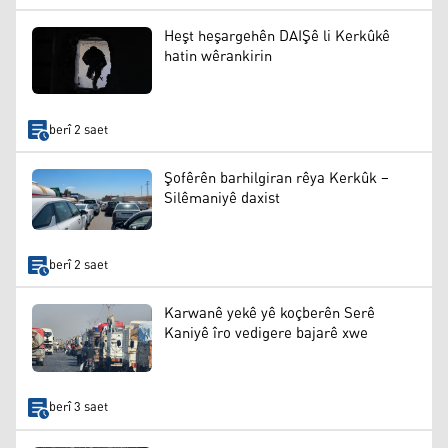
Heşt heşargehên DAIŞê li Kerkûkê
hatin wêrankirin
berî 2 saet
Şofêrên barhilgiran rêya Kerkûk –
Silêmaniyê daxist
berî 2 saet
Karwanê yekê yê koçberên Serê
Kaniyê îro vedigere bajarê xwe
berî 3 saet