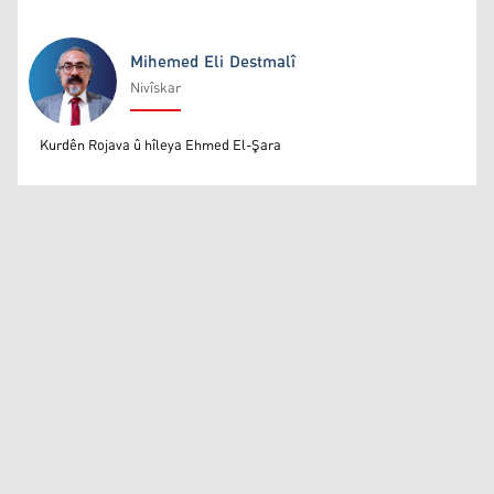
Mihemed Eli Destmalî
Nivîskar
Mihemed Eli Destmalî
Kurdên Rojava û hîleya Ehmed El-Şara