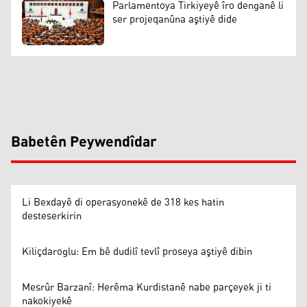
Parlamentoya Tirkiyeyê îro denganê li
ser projeqanûna aştiyê dide
Babetên Peywendîdar
Li Bexdayê di operasyonekê de 318 kes hatin
desteserkirin
Kiliçdaroglu: Em bê dudilî tevlî proseya aştiyê dibin
Mesrûr Barzanî: Herêma Kurdistanê nabe parçeyek ji ti
nakokiyekê