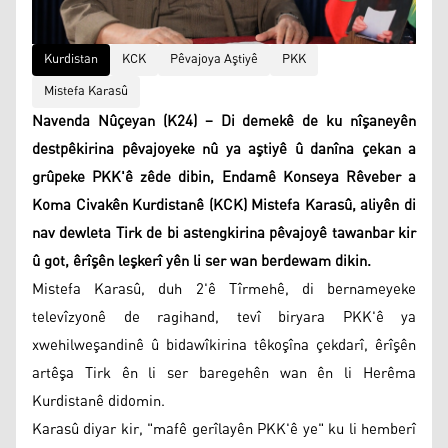
Kurdistan
KCK
Pêvajoya Aştiyê
PKK
Mistefa Karasû
Navenda Nûçeyan (K24) – Di demekê de ku nîşaneyên
destpêkirina pêvajoyeke nû ya aştiyê û danîna çekan a
grûpeke PKK'ê zêde dibin, Endamê Konseya Rêveber a
Koma Civakên Kurdistanê (KCK) Mistefa Karasû, aliyên di
nav dewleta Tirk de bi astengkirina pêvajoyê tawanbar kir
û got, êrîşên leşkerî yên li ser wan berdewam dikin.
Mistefa Karasû, duh 2'ê Tîrmehê, di bernameyeke
televîzyonê de ragihand, tevî biryara PKK'ê ya
xwehilweşandinê û bidawîkirina têkoşîna çekdarî, êrîşên
artêşa Tirk ên li ser baregehên wan ên li Herêma
Kurdistanê didomin.
Karasû diyar kir, "mafê gerîlayên PKK'ê ye" ku li hemberî