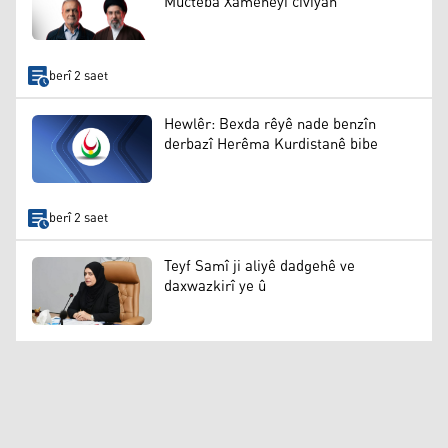
Mucteba Xameneyî civiyan
berî 2 saet
Hewlêr: Bexda rêyê nade benzîn
derbazî Herêma Kurdistanê bibe
berî 2 saet
Teyf Samî ji aliyê dadgehê ve
daxwazkirî ye û