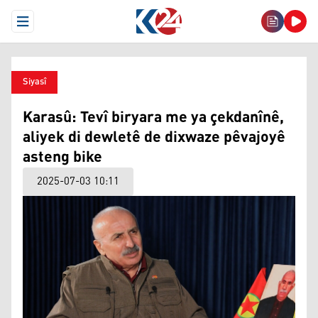
Open Menu
Siyasî
Karasû: Tevî biryara me ya çekdanînê,
aliyek di dewletê de dixwaze pêvajoyê
asteng bike
2025-07-03 10:11