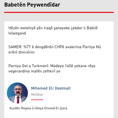
Babetên Peywendîdar
Hêzên ewlehiyê yên Iraqê şaneyeke çekdar li Babilê
hilweşand
SAMER: %77 ê dengdêrên CHPê avakirina Partiya Nû
erênî dinirxînin
Partiya Gel a Turkmenî: Madeya 140ê yekane rêya
vegerandina mafên zeftkirî ye
Mihemed Eli Destmalî
Nivîskar
Mihemed Eli Destmalî
Kurdên Rojava û hîleya Ehmed El-Şara