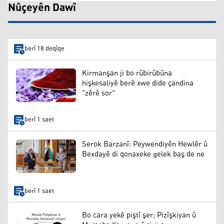
Nûçeyên Dawî
berî 18 deqîqe
Kirmanşan ji bo rûbirûbûna
hişkesaliyê berê xwe dide çandina
"zêrê sor"
berî 1 saet
Serok Barzanî: Peywendiyên Hewlêr û
Bexdayê di qonaxeke gelek baş de ne
berî 1 saet
Bo cara yekê piştî şer; Pizîşkiyan û