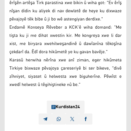
êrîşên artêşa Tirk parastina xwe bikin û wiha got: "Ev êrîş
nîşan didin ku aliyek di nav dewletê de heye ku dixwaze
pêvajoyê têk bibe û ji bo wê astengiyan derdixe."
Endamê Konseya Rêveber a KCK'ê wiha domand: "Me
tişta ku ji me dihat xwestin kir. Me kongreya xwe li dar
xist, me biryara xwehilweşandinê û dawîanîna têkoşîna
çekdarî da. Êdî dora hikûmetê ye ku gavan bavêje."
Karasû herwiha nêrîna xwe anî ziman, eger hikûmeta
Tirkiye bixwaze pêvajoya çareseriyê bi ser bikeve, "divê
zîhniyet, siyaset û helwesta xwe biguherîne. Pêwîst e
xwedî helwest û têgihiştineke nû be."
Kurdistan24