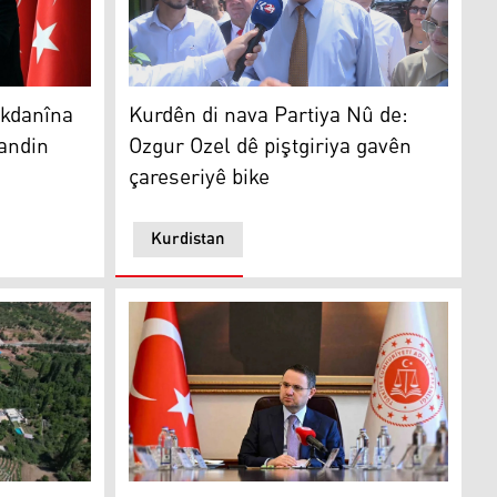
anîna PKKê bo parlamenê tê şandin
Kurdên di nava Partiya Nû de: Ozgur Ozel dê 
ekdanîna
Kurdên di nava Partiya Nû de:
andin
Ozgur Ozel dê piştgiriya gavên
çareseriyê bike
Kurdistan
havîngehên Amêdiyê vegerandiye
Wezîrê Dadê yê Tirkiyeyê: Projeyasaya 'prose