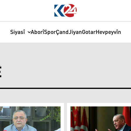
Siyasî
Aborî
Spor
Çand
Jiyan
Gotar
Hevpeyvîn
Ê