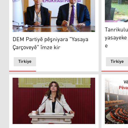
Tanrikulu: 
Tanrikulu
DEM Partiyê pêşniyara "Yasaya Çarçoveyê" îmze kir
yasayeke 
DEM Partiyê pêşniyara "Yasaya
e
Çarçoveyê" îmze kir
Tirkiye
Tirkiye
Gulistan Kiliç Koçyîgît: Divê desteya şopandin û çavdêr
Numan Ku