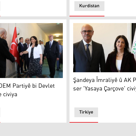
Kurdistan
ûpeleke nû vebe
Şandeya Îmraliyê û AK Partiy
Şandeya Îmraliyê û AK Pa
M Partiyê bi Devlet Bahçelî re civiya
EM Partiyê bi Devlet
ser 'Yasaya Çarçove' civ
 civiya
Tirkiye