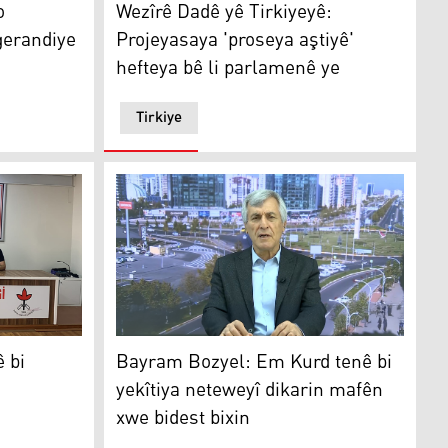
o
Wezîrê Dadê yê Tirkiyeyê:
gerandiye
Projeyasaya 'proseya aştiyê'
hefteya bê li parlamenê ye
Tirkiye
Bayram Bozyel: Em Kurd tenê bi yekîtiya net
i danîna çekan ve neyê sînordarkirin
Bayram Bozyel: Em Kurd tenê bi
ê bi
yekîtiya neteweyî dikarin mafên
xwe bidest bixin