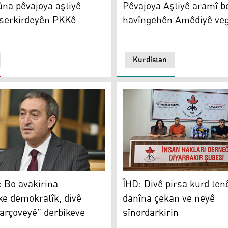
Pêvajoya Aştiyê aramî b
na pêvajoya aştiyê
havîngehên Amêdiyê ve
 serkirdeyên PKKê
Kurdistan
kirhan
ÎHD: Divê pirsa kurd tenê b
 Bo avakirina
ÎHD: Divê pirsa kurd ten
ke demokratîk, divê
danîna çekan ve neyê
arçoveyê" derbikeve
sînordarkirin