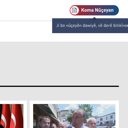
Koma Nûçeyan
Ji bo nûçeyên dawiyê, vê derê bitikîne