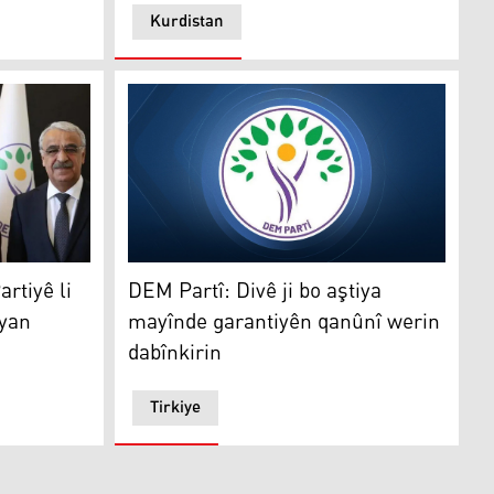
Kurdistan
ê li ser 'Yasaya Çarçove' civiyan
DEM Partî: Divê ji bo aştiya mayînde garanti
rtiyê li
DEM Partî: Divê ji bo aştiya
iyan
mayînde garantiyên qanûnî werin
dabînkirin
Tirkiye