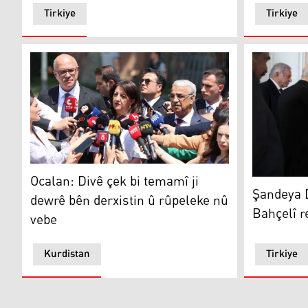
Tirkiye
Tirkiye
Ocalan: Divê çek bi temamî ji dewrê bên derxistin û r
Ocalan: Divê çek bi temamî ji
Şandeya DE
Şandeya D
dewrê bên derxistin û rûpeleke nû
Bahçelî re
vebe
Kurdistan
Tirkiye