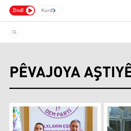
Zindî
Kurdî
PÊVAJOYA AŞTIY