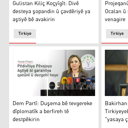
Gulistan Kiliç Koçyîgît: Divê
Projeqanû
desteya şopandin û çavdêriyê ya
Ocalan û
aştiyê bê avakirin
venagire
Tirkiye
Tirkiye
Ayşegul Dogan
Tuncer Ba
Dem Partî: Duşema bê tevgereke
Bakirhan:
dîplomatîk a berfireh tê
Tirkiyeye
destpêkirin
"yasaya ç