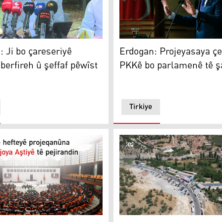
Ji bo çareseriyê yasayeke berfireh û şeffaf pêwîst e
Erdogan: Projeyasaya çekd
: Ji bo çareseriyê
Erdogan: Projeyasaya ç
berfireh û şeffaf pêwîst
PKKê bo parlamenê tê ş
Tirkiye
iyê ya aştiyê bê avakirin
Pêvajoya Aştiyê aramî bo 
rtulmuş