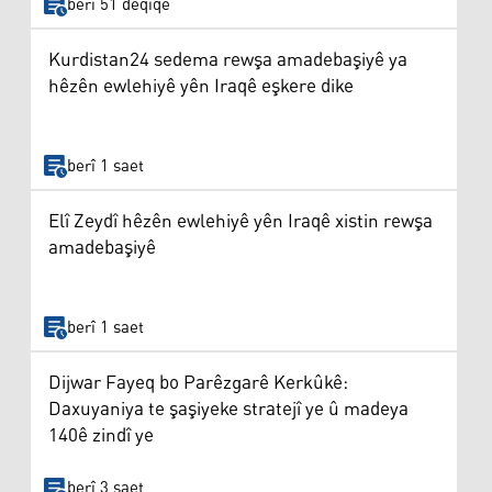
berî 51 deqîqe
Kurdistan24 sedema rewşa amadebaşiyê ya
hêzên ewlehiyê yên Iraqê eşkere dike
berî 1 saet
Elî Zeydî hêzên ewlehiyê yên Iraqê xistin rewşa
amadebaşiyê
berî 1 saet
Dijwar Fayeq bo Parêzgarê Kerkûkê:
Daxuyaniya te şaşiyeke stratejî ye û madeya
140ê zindî ye
berî 3 saet