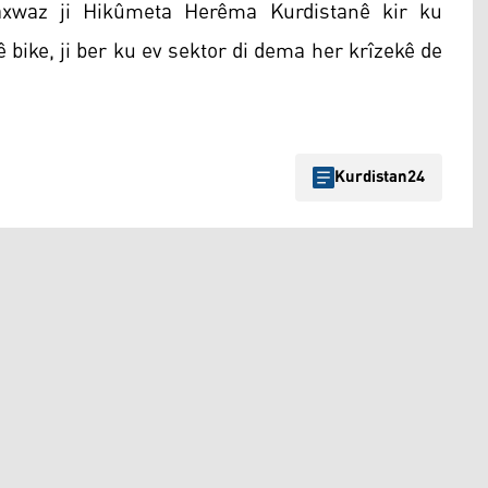
axwaz ji Hikûmeta Herêma Kurdistanê kir ku
ê bike, ji ber ku ev sektor di dema her krîzekê de
Kurdistan24