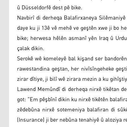
û Düsseldorfê dest pê bike.
Navbirî di derheqa Balafirxaneya Silêmaniyê 
daye ku ji 13ê vê mehê ve geştên xwe ji bo h
bike; herwesa hêlên asmanî yên Iraq û Urdun
çalak dikin.
Serokê wê komeleyê bal kişand ser bandorên g
rawestandina geştan, her nivîsîngeheke geşt
zirar dîtiye, ji bilî wê zirara mezin a ku gihî
Lawend Memûndî di derheqa nirxê tikêtan de j
got: "Em pêşbînî dikin ku nirxê tikêtên balafira
zêdebûna nirxê sotemeniya balafiran di sûk
(Insurance) ji ber nebûna tenahiyê û aloziya 