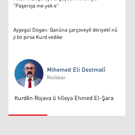
“Paşeroja me yek e”
Ayşegul Dogan: Qanûna çarçoveyê deriyekî nû
ji bo pirsa Kurd vedike
Mihemed Eli Destmalî
Nivîskar
Mihemed Eli Destmalî
Kurdên Rojava û hîleya Ehmed El-Şara