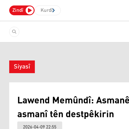
Zindî
Kurdî
Siyasî
Lawend Memûndî: Asmanê I
asmanî tên destpêkirin
2026-04-09 22:55