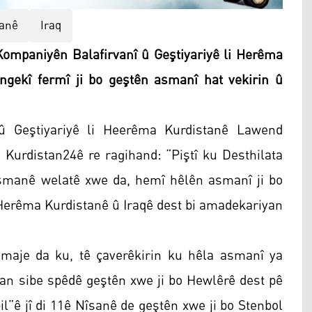
anê
Iraq
mpaniyên Balafirvanî û Geştiyariyê li Herêma
ngekî fermî ji bo geştên asmanî hat vekirin û
û Geştiyariyê li Heerêma Kurdistanê Lawend
Kurdistan24ê re ragihand: “Piştî ku Desthilata
a asmanê welatê xwe da, hemî hêlên asmanî ji bo
 Herêma Kurdistanê û Iraqê dest bi amadekariyan
maje da ku, tê çaverêkirin ku hêla asmanî ya
 an sibe spêdê geştên xwe ji bo Hewlêrê dest pê
l”ê jî di 11ê Nîsanê de geştên xwe ji bo Stenbol