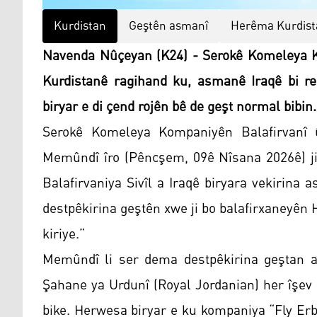
Kurdistan
Geştên asmanî
Herêma Kurdist
Navenda Nûçeyan (K24) - Serokê Komeleya Ko
Kurdistanê ragihand ku, asmanê Iraqê bi re
biryar e di çend rojên bê de geşt normal bibin.
Serokê Komeleya Kompaniyên Balafirvanî 
Memûndî îro (Pêncşem, 09ê Nîsana 2026ê) ji 
Balafirvaniya Sivîl a Iraqê biryara vekirin
destpêkirina geştên xwe ji bo balafirxaneyên
kiriye.”
Memûndî li ser dema destpêkirina geştan a
Şahane ya Urdunî (Royal Jordanian) her îşev
bike. Herwesa biryar e ku kompaniya “Fly Erbi