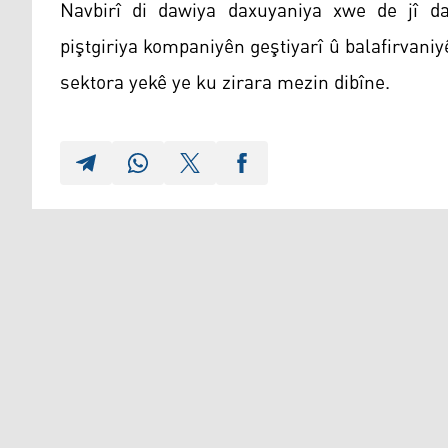
Navbirî di dawiya daxuyaniya xwe de jî d
piştgiriya kompaniyên geştiyarî û balafirvaniy
sektora yekê ye ku zirara mezin dibîne.