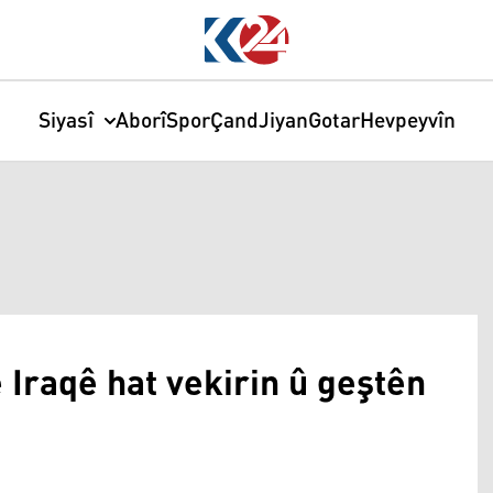
Siyasî
Aborî
Spor
Çand
Jiyan
Gotar
Hevpeyvîn
raqê hat vekirin û geştên