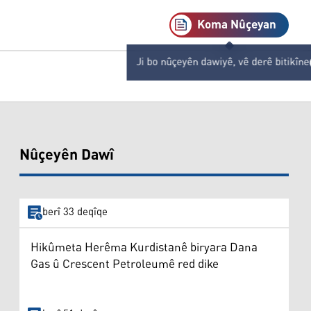
Koma Nûçeyan
Ji bo nûçeyên dawiyê, vê derê bitikîne
Nûçeyên Dawî
berî 33 deqîqe
Hikûmeta Herêma Kurdistanê biryara Dana
Gas û Crescent Petroleumê red dike