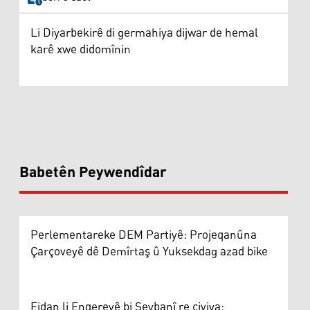
Li Diyarbekirê di germahiya dijwar de hemal
karê xwe didomînin
Babetên Peywendîdar
Perlementareke DEM Partiyê: Projeqanûna
Çarçoveyê dê Demîrtaş û Yuksekdag azad bike
Fidan li Enqereyê bi Şeybanî re civiya: