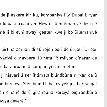
de jî eşkere kir ku, kompaniya Fly Dubai biryar
erdu balafirxaneyên Hewlêr û Silêmaniyê dest pê
ê jî bi eynî awayî geştên xwe ji bo Silêmaniyê
irtina asman di 40 rojên borî de û got: "Ji ber
iyariyê di navbera 10 heta 15 milyon dînaran de
ştiye balafirxane û kompaniyên xizmetan."
î hişyarî li ser îhtîmala bilindbûna nirxan da û
n bi rêjeya 20% bilind bibe, ev yek jî ji ber sê qat
ên cîhanê de û giranbûna xerciya piştrastbûnê
rewşa deverê."