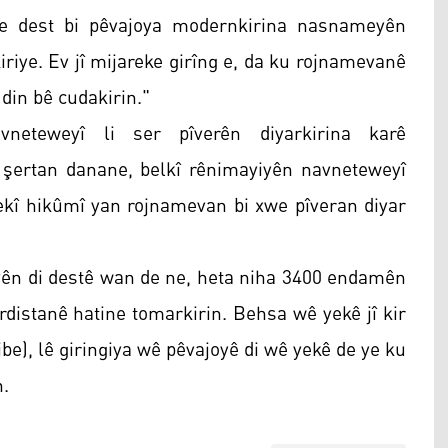
me dest bi pêvajoya modernkirina nasnameyên
riye. Ev jî mijareke girîng e, da ku rojnamevanê
 din bê cudakirin."
neteweyî li ser pîverên diyarkirina karê
 şertan danane, belkî rênimayiyên navneteweyî
yekî hikûmî yan rojnamevan bi xwe pîveran diyar
tayên di destê wan de ne, heta niha 3400 endamên
distanê hatine tomarkirin. Behsa wê yekê jî kir
be), lê giringiya wê pêvajoyê di wê yekê de ye ku
n.