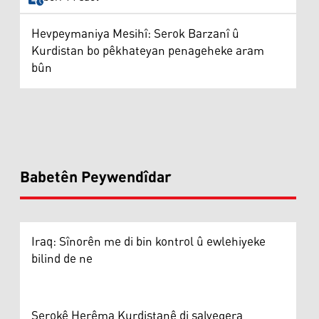
Hevpeymaniya Mesihî: Serok Barzanî û
Kurdistan bo pêkhateyan penageheke aram
bûn
Babetên Peywendîdar
Iraq: Sînorên me di bin kontrol û ewlehiyeke
bilind de ne
Serokê Herêma Kurdistanê di salvegera