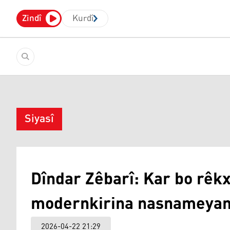
Zindî
Kurdî
Siyasî
Dîndar Zêbarî: Kar bo rêk
modernkirina nasnameyan 
2026-04-22 21:29