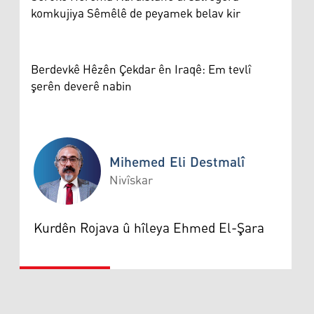
komkujiya Sêmêlê de peyamek belav kir
Berdevkê Hêzên Çekdar ên Iraqê: Em tevlî
şerên deverê nabin
Mihemed Eli Destmalî
Nivîskar
Mihemed Eli Destmalî
Kurdên Rojava û hîleya Ehmed El-Şara