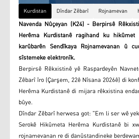
Kurdistan
Dîndar Zêbarî
Rojnamevan
Navenda Nûçeyan (K24) - Berpirsê Rêkxist
Herêma Kurdistanê ragihand ku hikûmet d
karûbarên Sendîkaya Rojnamevanan û cuda
sîstemeke elektronîk.
Berpirsê Rêkxistinê yê Raspardeyên Navne
Zêbarî îro (Çarşem, 22ê Nîsana 2026ê) di ko
Herêma Kurdistanê di mijara rêkxistina end
bûye.
Dîndar Zêbarî herwesa got: "Em li ser wê ye
Serokê Hikûmeta Herêma Kurdistanê bi xwe
rojnamevanan re di danûstandineke berdewam 