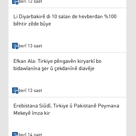
berî 12 saet
Li Diyarbakirê di 10 salan de hevberdan %100
bêhtir zêde bûye
berî 13 saet
Efkan Ala: Tirkiye pêngavên kiryarkî bo
bidawîanîna şer û çekdanînê diavêje
berî 13 saet
Erebistana Siûdî, Tirkiye û Pakistanê Peymana
Mekeyê îmza kir
berî 14 saet