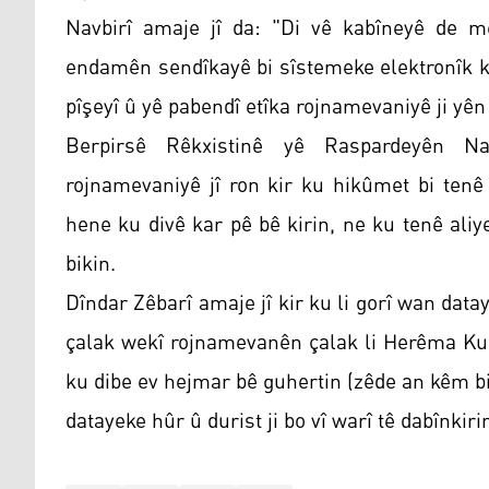
Navbirî amaje jî da: "Di vê kabîneyê de 
endamên sendîkayê bi sîstemeke elektronîk ki
pîşeyî û yê pabendî etîka rojnamevaniyê ji yên
Berpirsê Rêkxistinê yê Raspardeyên Nav
rojnamevaniyê jî ron kir ku hikûmet bi tenê
hene ku divê kar pê bê kirin, ne ku tenê ali
bikin.
Dîndar Zêbarî amaje jî kir ku li gorî wan da
çalak wekî rojnamevanên çalak li Herêma Kur
ku dibe ev hejmar bê guhertin (zêde an kêm bi
datayeke hûr û durist ji bo vî warî tê dabînkiri