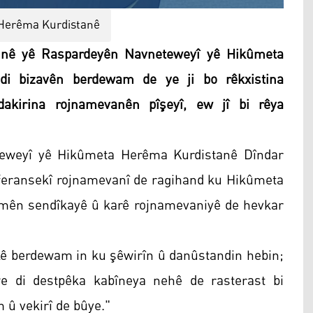
Herêma Kurdistanê
inê yê Raspardeyên Navneteweyî yê Hikûmeta
i bizavên berdewam de ye ji bo rêkxistina
kirina rojnamevanên pîşeyî, ew jî bi rêya
teweyî yê Hikûmeta Herêma Kurdistanê Dîndar
nferansekî rojnamevanî de ragihand ku Hikûmeta
amên sendîkayê û karê rojnamevaniyê de hevkar
kê berdewam in ku şêwirîn û danûstandin hebin;
 di destpêka kabîneya nehê de rasterast bi
û vekirî de bûye."