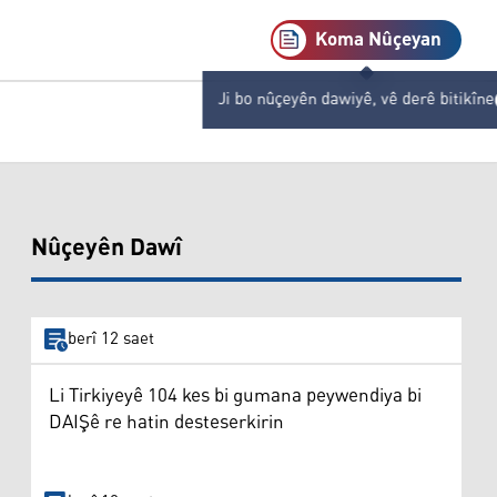
Koma Nûçeyan
Ji bo nûçeyên dawiyê, vê derê bitikîne
Nûçeyên Dawî
berî 12 saet
Li Tirkiyeyê 104 kes bi gumana peywendiya bi
DAIŞê re hatin desteserkirin