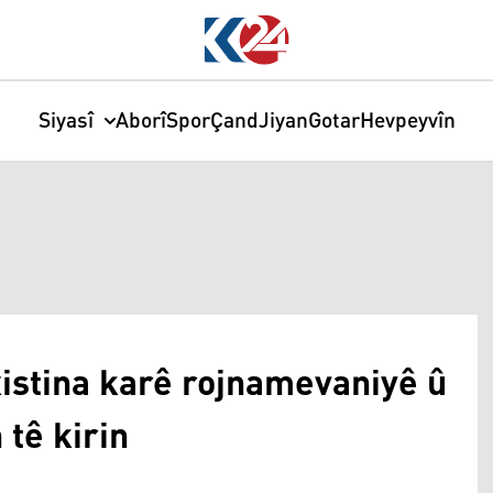
Siyasî
Aborî
Spor
Çand
Jiyan
Gotar
Hevpeyvîn
xistina karê rojnamevaniyê û
tê kirin