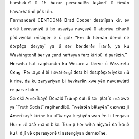
bombekirî û 15 hezar personelên leşkerî û tîmên
hawarhatinê pêk tên.
Fermandarê CENTCOMê Brad Cooper destnîşan kir, ev
erkê berevaniyê ji bo asayîşa navçeyê û aboriya cîhanê
pêdiviyeke mîsoger e û got: "Em di heman demê de
dorpêça deryayî ya li ser benderên Îranê, ya ku
Washingtonê beriya çend hefteyan ferz kiribû, diparêzin."
Herwiha hat ragihandin ku Wezareta Derve û Wezareta
Ceng (Pentagon) bi hevahengî dest bi destpêşxeriyeke nû
kirine, da ku zanyariyan bi hevkarên xwe yên navdewletî
re parve bikin.
Serokê Amerîkayê Donald Trump duh li ser platforma xwe
ya "Truth Social" ragihandibû, "welatên bêlayên" daxwaz ji
Amerîkayê kirine ku alîkariya keştiyên wan ên li Tengava
Hurmizê asê mane bike. Trump her wiha hişyarî da Îranê
ku li dijî vê operasyonê ti astengiyan dernexîne.