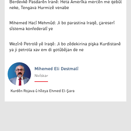
Berdevkê Pasdarên Îranê: Heta Amerîka mercên me qebûl
neke, Tengava Hurmizê venabe
Mihemed Hacî Mehmûd: Ji bo parastina Iraqê, çareserî
sîstema konfederalî ye
Wezîrê Petrolê yê Iraqê: Ji bo zêdekirina pişka Kurdistanê
ya ji petrola xav em di gotûbêjan de ne
Mihemed Eli Destmalî
Nivîskar
Mihemed Eli Destmalî
Kurdên Rojava û hîleya Ehmed El-Şara