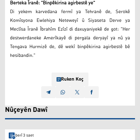
Berteka Îranê: "Binpêkirina agirbestê ye"
Di yekem karvedana fermî ya Tehranê de, Serokê
Komîsyona Ewlehiya Neteweyî û Siyaseta Derve ya
Meclîsa Îranê Îbrahîm Ezîzî di daxuyaniyekê de got: "Her
destwerdaneke Amerîkayê di pergala deryayî ya nû ya
Tengava Hurmizê de, dê wekî binpêkirina agirbestê bê
hesibandin."
Ruken Koç
Nûçeyên Dawî
berî 3 saet