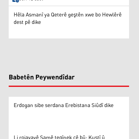
Hêla Asmanî ya Qeterê geştên xwe bo Hewlêrê
dest pê dike
Babetên Peywendîdar
Erdogan sibe serdana Erebistana Siûdî dike
Li rojavayê Şamê teqînek çê bû: Kuştî û