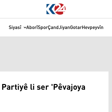
Siyasî
Aborî
Spor
Çand
Jiyan
Gotar
Hevpeyvîn
artiyê li ser 'Pêvajoya