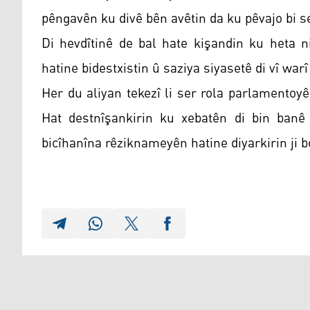
pêngavên ku divê bên avêtin da ku pêvajo bi se
Di hevdîtinê de bal hate kişandin ku heta n
hatine bidestxistin û saziya siyasetê di vî warî
Her du aliyan tekezî li ser rola parlamentoy
Hat destnîşankirin ku xebatên di bin banê
bicîhanîna rêziknameyên hatine diyarkirin ji 