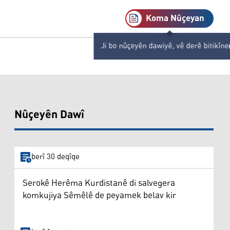
Koma Nûçeyan
Ji bo nûçeyên dawiyê, vê derê bitikîne
Nûçeyên Dawî
berî 30 deqîqe
Serokê Herêma Kurdistanê di salvegera
komkujiya Sêmêlê de peyamek belav kir