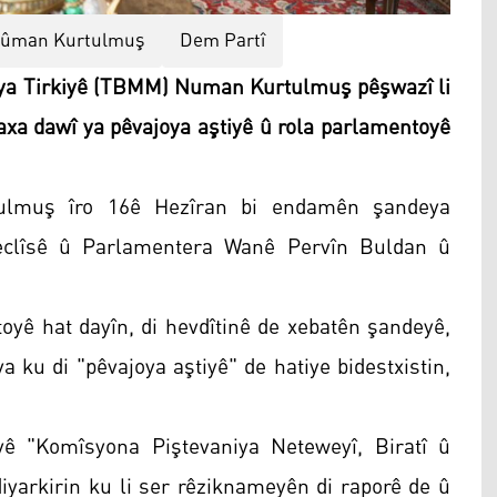
ûman Kurtulmuş
Dem Partî
ya Tirkiyê (TBMM) Numan Kurtulmuş pêşwazî li
axa dawî ya pêvajoya aştiyê û rola parlamentoyê
ulmuş îro 16ê Hezîran bi endamên şandeya
eclîsê û Parlamentera Wanê Pervîn Buldan û
toyê hat dayîn, di hevdîtinê de xebatên şandeyê,
ya ku di "pêvajoya aştiyê" de hatiye bidestxistin,
iyê "Komîsyona Piştevaniya Neteweyî, Biratî û
iyarkirin ku li ser rêziknameyên di raporê de û