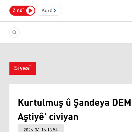
Zindî
Kurdî
Siyasî
Kurtulmuş û Şandeya DEM P
Aştiyê' civiyan
2026-06-16 13:54