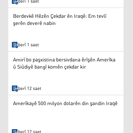
berî 1 saet
Berdevkê Hêzên Çekdar ên Iraqê: Em tevlî
şerên deverê nabin
berî 1 saet
Amirî bo paşxistina bersivdana êrîşên Amerîka
û Siûdiyê bangî komên çekdar kir
berî 12 saet
Amerîkayê 500 milyon dolarên din şandin Iraqê
berî 12 saet