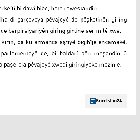
rkeftî bi dawî bibe, hate rawestandin.
iha di çarçoveya pêvajoyê de pêşketinên girîng
 de berpirsiyariyên girîng girtine ser milê xwe.
ê kirin, da ku armanca aştiyê bigihîje encamekê.
 parlamentoyê de, bi baldarî bên meşandin û
bo paşeroja pêvajoyê xwedî girîngiyeke mezin e.
Kurdistan24