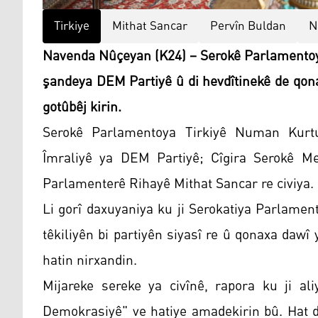
Tirkiye
Mithat Sancar
Pervîn Buldan
N
Navenda Nûçeyan (K24) – Serokê Parlamento
şandeya DEM Partiyê û di hevdîtinekê de qon
gotûbêj kirin.
Serokê Parlamentoya Tirkiyê Numan Kurt
Îmraliyê ya DEM Partiyê; Cîgira Serokê M
Parlamenterê Rihayê Mithat Sancar re civiya.
Li gorî daxuyaniya ku ji Serokatiya Parlamen
têkiliyên bi partiyên siyasî re û qonaxa dawî 
hatin nirxandin.
Mijareke sereke ya civînê, rapora ku ji al
Demokrasiyê" ve hatiye amadekirin bû. Hat d