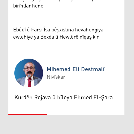
birîndar hene
Ebûdî û Farsi Îsa pêşxistina hevahengiya
ewlehiyê ya Bexda û Hewlêrê nîqaş kir
Mihemed Eli Destmalî
Nivîskar
Mihemed Eli Destmalî
Kurdên Rojava û hîleya Ehmed El-Şara