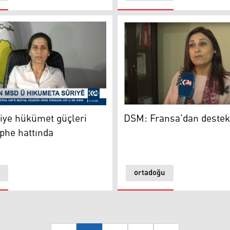
şmeleri
e hükümet güçleri Minbic cephe hattında
DSM: Fransa'dan destek ist
iye hükümet güçleri
DSM: Fransa'dan destek 
phe hattında
ortadoğu