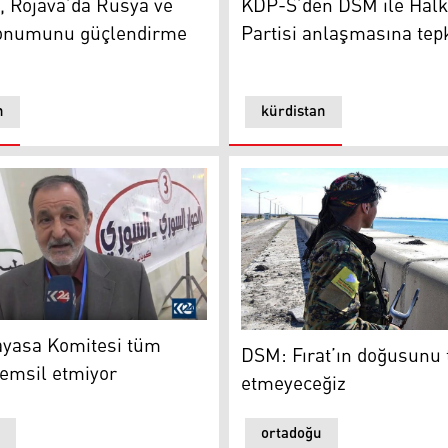
, Rojava’da Rusya ve
KDP-S’den DSM ile Halkı
konumunu güçlendirme
Partisi anlaşmasına tep
n
kürdistan
sa Komitesi tüm tarafları temsil etmiyor
DSM: Fırat’ın doğusunu tes
yasa Komitesi tüm
DSM: Fırat’ın doğusunu 
 temsil etmiyor
etmeyeceğiz
ortadoğu