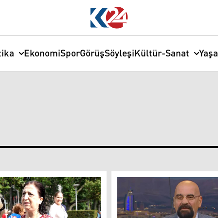
tika
Ekonomi
Spor
Görüş
Söyleşi
Kültür-Sanat
Yaş