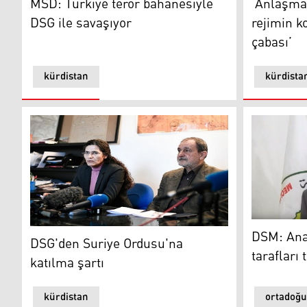
MSD: Türkiye terör bahanesiyle
‘Anlaşma
DSG ile savaşıyor
rejimin 
çabası’
kürdistan
kürdista
DSM: Anaya
DSG'den Suriye Ordusu'na katılma şartı
DSM: Ana
DSG'den Suriye Ordusu'na
tarafları
katılma şartı
kürdistan
ortadoğu