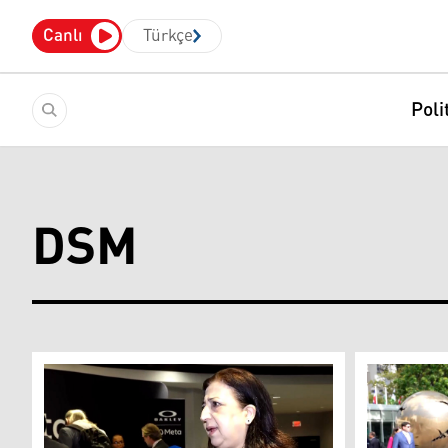
Canlı
Türkçe
Poli
DSM