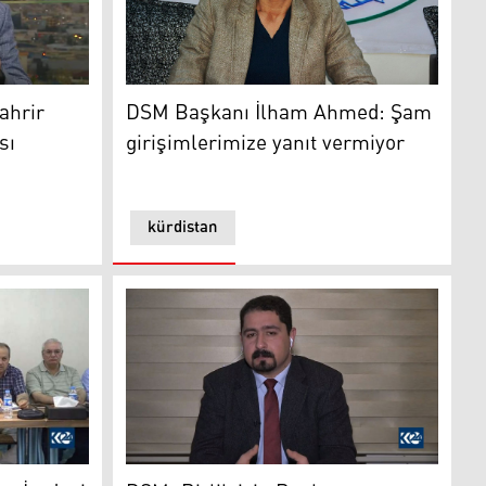
 (DSM) Süleymaniye Temsilcisi Hoşeng Derweş
DSM Başkanı İlham Ahmed: Şam girişimlerim
ahrir
DSM Başkanı İlham Ahmed: Şam
sı
girişimlerimize yanıt vermiyor
kürdistan
radesi Partisi anlaşmasına tepki
DSM: Birlik için Başkan Barzani’nin rolü ön