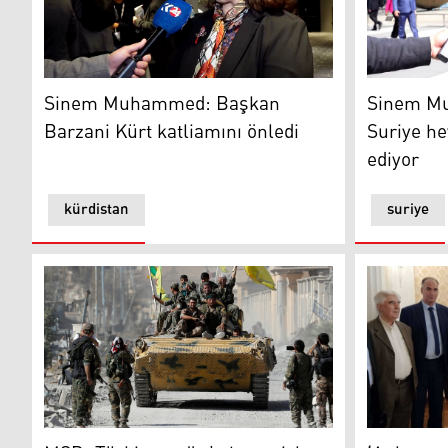
Sinem Muhammed: Başkan Barzani Kürt katliamını ön
Sinem Muha
Sinem Muhammed: Başkan
Sinem M
Barzani Kürt katliamını önledi
Suriye hey
ediyor
kürdistan
suriye
MSD: Türkiye terör bahanesiyle DSG ile savaşıyor
‘Anlaşma, 