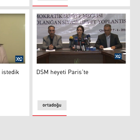
edik
DSM heyeti Paris’te
istedik
DSM heyeti Paris’te
ortadoğu