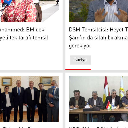
ledi
mmed: BM'deki Suriye heyeti tek tarafı temsil ediyor
Demokratik Suriye Meclisi
uhammed: BM'deki
DSM Temsilcisi: Heyet T
eti tek tarafı temsil
Şam'ın da silah bırakma
gerekiyor
suriye
Rojava’da Rusya ve rejimin konumunu güçlendirme çabası’
KDP-S’den DSM ile Halkın İ