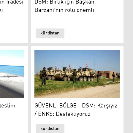
n İradesi
DSM: Birlik için Başkan
ki
Barzani’nin rolü önemli
kürdistan
lim etmeyeceğiz
GÜVENLİ BÖLGE - DSM: Karşıyız / ENKS: De
teslim
GÜVENLİ BÖLGE - DSM: Karşıyız
/ ENKS: Destekliyoruz
kürdistan