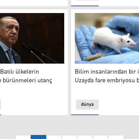
ildi
umhurbaşkanı Reccep Tayyip Erdoğan
Bilim insanlarından bir ilk
Batılı ülkelerin
Bilim insanlarından bir 
e bürünmeleri utanç
Uzayda fare embriyosu 
dünya