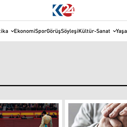
tika
Ekonomi
Spor
Görüş
Söyleşi
Kültür-Sanat
Yaş