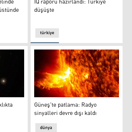
linde
IQ raporu hazırlandı: Türkiye
üstünde
düşüşte
türkiye
kta "su" bulundu
Güneş'te patlama: Radyo sinyalleri devre dışı
klıkta
Güneş'te patlama: Radyo
sinyalleri devre dışı kaldı
dünya