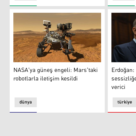
NASA'ya güneş engeli: Mars'taki robotlarla iletişim kes
Türkiye C
NASA'ya güneş engeli: Mars'taki
Erdoğan: 
robotlarla iletişim kesildi
sessizliğ
verici
dünya
türkiye