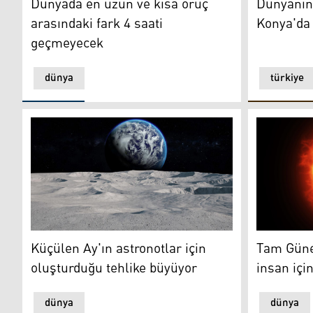
Dünyada en uzun ve kısa oruç
Dünyanın
arasındaki fark 4 saati
Konya'da
geçmeyecek
dünya
türkiye
Küçülen Ay'ın astronotlar için oluşturduğu tehlike bü
Tam Güneş 
Küçülen Ay'ın astronotlar için
Tam Güne
oluşturduğu tehlike büyüyor
insan içi
dünya
dünya