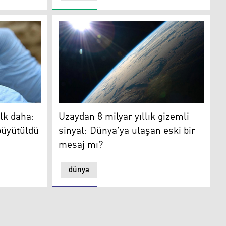
 daha: Uzayda fare embriyosu büyütüldü
Uzaydan 8 milyar yıllık gizemli sinyal: Dünya
ilk daha:
Uzaydan 8 milyar yıllık gizemli
büyütüldü
sinyal: Dünya'ya ulaşan eski bir
mesaj mı?
dünya