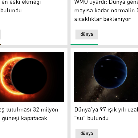
 en eski ekmeği
WMO uyardı: Dünya gene
 bulundu
mayısa kadar normalin 
sıcaklıklar bekleniyor
dünya
yüyor
tutulması 32 milyon insan için güneşi kapatacak
Dünya'ya 97 ışık yılı uzaklı
ş tutulması 32 milyon
Dünya'ya 97 ışık yılı uza
n güneşi kapatacak
"su" bulundu
dünya