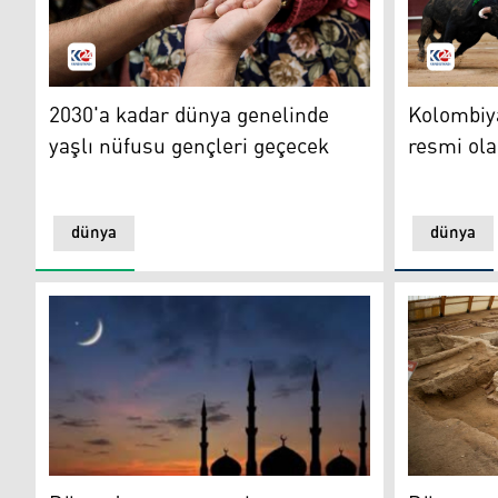
2030'a kadar dünya genelinde yaşlı nüfusu gençleri g
Kolombiya'
2030'a kadar dünya genelinde
Kolombiya
yaşlı nüfusu gençleri geçecek
resmi ola
dünya
dünya
Dünyada en uzun ve kısa oruç arasındaki fark 4 saat
Ekmeğin b