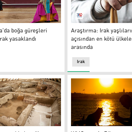
eçecek
da boğa güreşleri resmi olarak yasaklandı
Araştırma: Irak yaşlıların r
'da boğa güreşleri
Araştırma: Irak yaşlıları
rak yasaklandı
açısından en kötü ülkele
arasında
Irak
i geçmeyecek
ulunduğu alan
WMO uyardı: Dünya genelind