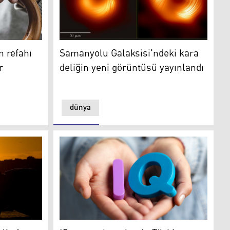
efahı açısından en kötü ülkeler arasında
Samanyolu Galaksisi'ndeki kara deliğin yeni
n refahı
Samanyolu Galaksisi'ndeki kara
r
deliğin yeni görüntüsü yayınlandı
dünya
e mayısa kadar normalin üstünde sıcaklıklar bekleniyor
IQ raporu hazırlandı: Türkiye düşüşte