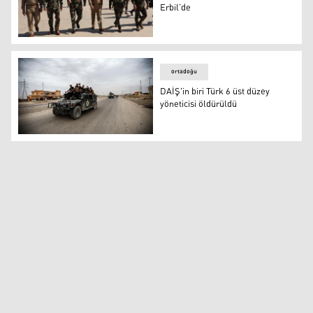
Erbil’de
Irak Savunma Bakanlığı heyeti Erbil’de
ortadoğu
DAİŞ'in biri Türk 6 üst düzey
yöneticisi öldürüldü
DAİŞ'in biri Türk 6 üst düzey yöneticisi öldürüldü