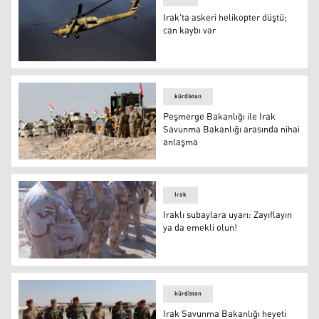
Irak'ta askeri helikopter düştü;
can kaybı var
Irak'ta askeri helikopter düştü; can kaybı var
kürdistan
Peşmerge Bakanlığı ile Irak
Savunma Bakanlığı arasında nihai
anlaşma
Peşmerge Bakanlığı ile Irak Savunma Bakanlığı arasınd
Irak
Iraklı subaylara uyarı: Zayıflayın
ya da emekli olun!
Iraklı subaylara uyarı: Zayıflayın ya da emekli olun!
kürdistan
Irak Savunma Bakanlığı heyeti