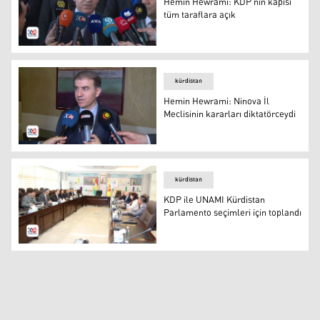
Hemin Hewrami: KDP'nin kapısı
tüm taraflara açık
Hemin Hewrami: KDP'nin kapısı tüm taraflara açık
kürdistan
Hemin Hewrami: Ninova İl
Meclisinin kararları diktatörceydi
Hemin Hewrami: Ninova İl Meclisinin kararları diktatörc
kürdistan
KDP ile UNAMI Kürdistan
Parlamento seçimleri için toplandı
KDP ile UNAMI Kürdistan Parlamento seçimleri için topl