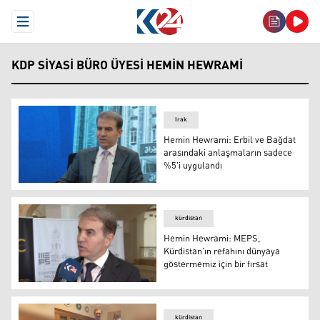
Open Menu
KDP SIYASI BÜRO ÜYESI HEMIN HEWRAMI
Irak
Hemin Hewrami: Erbil ve Bağdat
arasındaki anlaşmaların sadece
%5'i uygulandı
Hemin Hewrami (FOTO- Arşiv)
kürdistan
Hemin Hewrami: MEPS,
Kürdistan'ın refahını dünyaya
göstermemiz için bir fırsat
Hemin Hewrami: MEPS, Kürdistan'ın refahını dünyaya gös
kürdistan