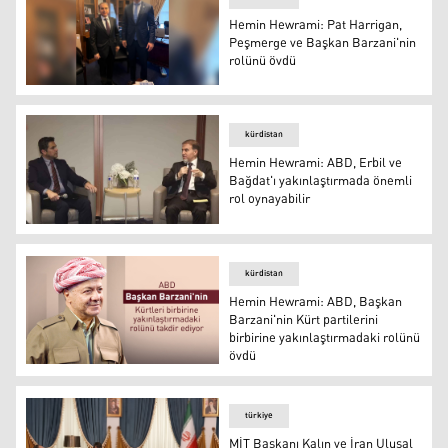
Hemin Hewrami: Pat Harrigan,
Peşmerge ve Başkan Barzani'nin
rolünü övdü
Kürdistan Demokrat Partisi (KDP) Siyasi Büro Üyesi H
kürdistan
Hemin Hewrami: ABD, Erbil ve
Bağdat'ı yakınlaştırmada önemli
rol oynayabilir
Hemin Hewrami, Washington'daki Amerikan Üniversites
kürdistan
Hemin Hewrami: ABD, Başkan
Barzani'nin Kürt partilerini
birbirine yakınlaştırmadaki rolünü
övdü
Başkan Mesud Barzani
türkiye
MİT Başkanı Kalın ve İran Ulusal