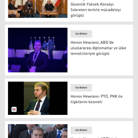
Güvenlik Yüksek Konseyi
Sekreteri terörle mücadeleyi
görüştü
Türkiye Milli İstihbarat Teşkilatı (MİT) Başkanı İbrahim
kürdistan
Hemin Hewrami, ABD'de
uluslararası diplomatlar ve ülke
temsilcileriyle görüştü
Kürdistan Demokrat Partisi (KDP) Siyasi Büro Üyesi H
kürdistan
Hemin Hewrami: PYD, PKK ile
ilişkilerini kesmeli
Hemin Hewrami: PYD, PKK ile ilişkilerini kesmeli
kürdistan