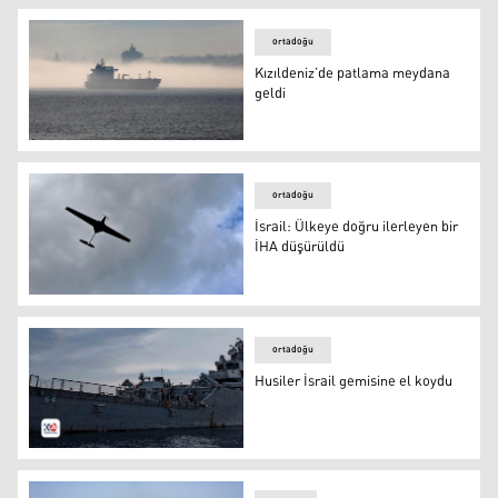
ortadoğu
Kızıldeniz’de patlama meydana
geldi
Kızıldeniz’de patlama meydana geldi
ortadoğu
İsrail: Ülkeye doğru ilerleyen bir
İHA düşürüldü
iha
ortadoğu
Husiler İsrail gemisine el koydu
Husiler İsrail gemisine el koydu