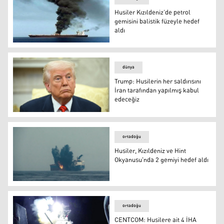
Husiler Kızıldeniz’de petrol
gemisini balistik füzeyle hedef
aldı
Husiler Kızıldeniz’de petrol gemisini balistik füzeyle hede
dünya
Trump: Husilerin her saldırısını
İran tarafından yapılmış kabul
edeceğiz
Trump: Husilerin her saldırısını İran tarafından yapılmış
ortadoğu
Husiler, Kızıldeniz ve Hint
Okyanusu'nda 2 gemiyi hedef aldı
Husiler, Kızıldeniz ve Hint Okyanusu'nda 2 gemiyi hedef 
ortadoğu
CENTCOM: Husilere ait 4 İHA