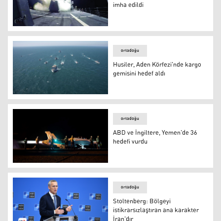
imha edildi
CENTCOM: Husilere ait 4 İHA imha edildi
ortadoğu
Husiler, Aden Körfezi'nde kargo
gemisini hedef aldı
Husiler, Aden Körfezi'nde kargo gemisini hedef aldı
ortadoğu
ABD ve İngiltere, Yemen'de 36
hedefi vurdu
ABD ve İngiltere, Yemen'de 36 hedefi vurdu
ortadoğu
Stoltenberg: Bölgeyi
istikrarsızlaştıran ana karakter
İran'dır