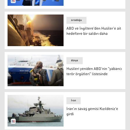
NATO Genel Sekreteri Jens Stoltenberg
ortadoğu
ABD ve İngiltere'den Husiler’e ait
hedeflere bir saldırı daha
ABD ve İngiltere'den Husiler’e ait hedeflere bir saldırı d
dünya
Husileri yeniden ABD'nin "yabancı
terör örgütleri" listesinde
Husileri yeniden ABD'nin "yabancı terör örgütleri" listes
İran
İran'ın savaş gemisi Kızıldeniz'e
girdi
İran'ın savaş gemisi Kızıldeniz'e girdi