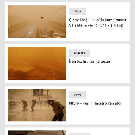
dünya
Çin ve Moğolistan’da kum fırtınası:
Sarı alarm verildi, 341 kişi kayıp
Çin, Moğolistan'dan gelen kum fırtınasının etkisi altında
ortadoğu
İran toz fırtınasına teslim
İran toz fırtınasına teslim
dünya
MISIR - Kum fırtınası 5 can aldı
MISIR - Kum fırtınası 5 can aldı