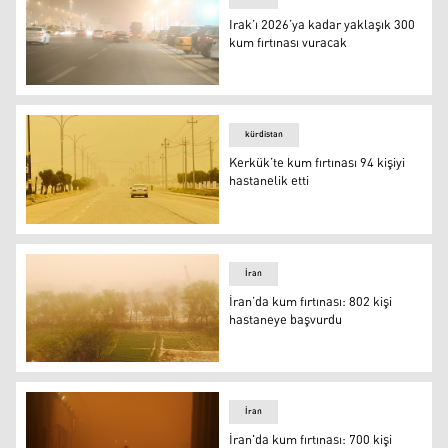
Irak’ı 2026’ya kadar yaklaşık 300
kum fırtınası vuracak
Irak’ı 2026’ya kadar yaklaşık 300 kum fırtınası vuracak
kürdistan
Kerkük’te kum fırtınası 94 kişiyi
hastanelik etti
Kerkük’te kum fırtınası 94 kişiyi hastanelik etti
İran
İran’da kum fırtınası: 802 kişi
hastaneye başvurdu
FOTO-AA
İran
İran'da kum fırtınası: 700 kişi