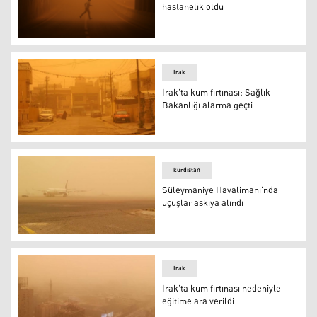
hastanelik oldu
iran
Irak
Irak’ta kum fırtınası: Sağlık
Bakanlığı alarma geçti
Irak’ta kum fırtınası: Sağlık Bakanlığı alarma geçti
kürdistan
Süleymaniye Havalimanı'nda
uçuşlar askıya alındı
Süleymaniye Havalimanı'nda uçuşlar askıya alındı
Irak
Irak’ta kum fırtınası nedeniyle
eğitime ara verildi