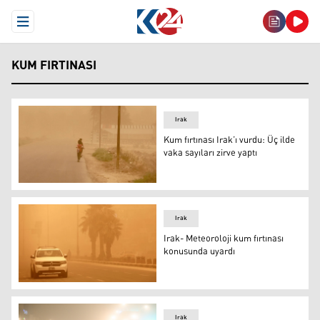
Open Menu
KUM FIRTINASI
Irak
Kum fırtınası Irak’ı vurdu: Üç ilde
vaka sayıları zirve yaptı
Kum fırtınası Irak’ı vurdu: Üç ilde vaka sayıları zirve yapt
Irak
Irak- Meteoroloji kum fırtınası
konusunda uyardı
Irak- Meteoroloji kum fırtınası konusunda uyardı
Irak