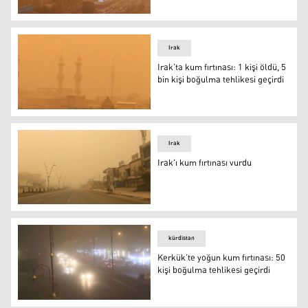
Irak’ta kum fırtınası nedeniyle eğitime ara verildi
Irak
Irak’ta kum fırtınası: 1 kişi öldü, 5
bin kişi boğulma tehlikesi geçirdi
Irak’ta kum fırtınası: 1 kişi öldü, 5 bin kişi boğulma tehlik
Irak
Irak'ı kum fırtınası vurdu
Irak'ın Selahaddin vilayetinde kum fırtınası
kürdistan
Kerkük’te yoğun kum fırtınası: 50
kişi boğulma tehlikesi geçirdi
Kerkük’te yoğun kum fırtınası: 50 kişi boğulma tehlikesi 