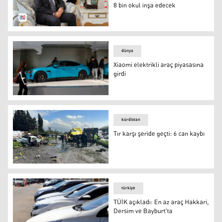
8 bin okul inşa edecek
Çin, Irak ve Kürdistan Bölgesi'nde 8 bin okul inşa edecek
dünya
Xiaomi elektrikli araç piyasasına
girdi
Xiaomi elektrikli araç piyasasına girdi
kürdistan
Tır karşı şeride geçti: 6 can kaybı
Tır karşı şeride geçti: 6 can kaybı
türkiye
TÜİK açıkladı: En az araç Hakkari,
Dersim ve Bayburt'ta