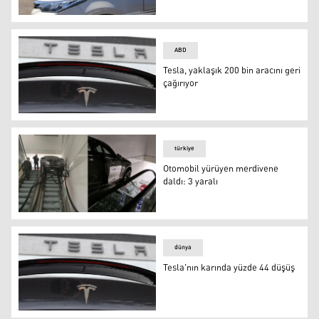
TÜİK açıkladı: En az araç Hakkari, Dersim ve Bayburt'ta
ABD
Tesla, yaklaşık 200 bin aracını geri
çağırıyor
Tesla
türkiye
Otomobil yürüyen merdivene
daldı: 3 yaralı
Otomobil yürüyen merdivene daldı: 3 yaralı
dünya
Tesla'nın karında yüzde 44 düşüş
Tesla