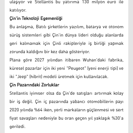
ulaşıyor ve Stellantis bu yatırıma 130 milyon euro ile
katılıyor.
Çin'in Teknoloji Egemenliği
Bu anlaşma, Batılı şirketlerin yazılım, batarya ve otonom
sürüş sistemleri gibi Çin’in dünya lideri olduğu alanlarda
geri kalmamak için Çinli rakipleriyle iş birliği yapmak
zorunda kaldığını bir kez daha gösteriyor.
Plana göre 2027 yılından itibaren Wuhan'daki fabrika,
küresel pazarlar için iki yeni "Peugeot" (yeni enerji tipi) ve
iki "Jeep" (hibrit) modeli üretmek için kullanılacak.
Çin Pazarındaki Zorluklar
Stellantis iyimser olsa da Çin'de satışları artırmak kolay
bir iş değil. Çin iç pazarında yabancı otomobillerin payı
2020 yılında %64 iken, yerli markaların güçlenmesi ve sert
fiyat savaşları nedeniyle bu oran geçen yıl yaklaşık %30'a
geriledi.