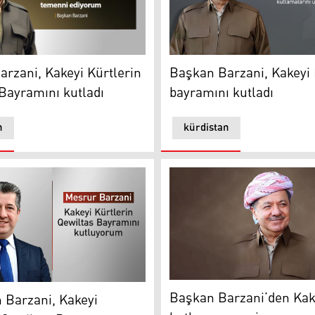
zani, Kakeyi Kürtlerin Qewiltas Bayramını kutladı
Başkan Barzani, Kakeyi Kürt
rzani, Kakeyi Kürtlerin
Başkan Barzani, Kakeyi 
Bayramını kutladı
bayramını kutladı
n
kürdistan
Başkan Barzani’den Kakeyi
Bölgesi Başbakanı Mesrur ​​Barzani
Başkan Barzani’den Kak
 Barzani, Kakeyi