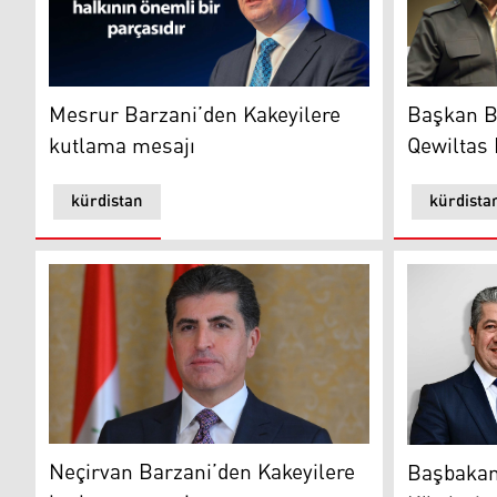
Mesrur Barzani’den Kakeyilere kutlama mesajı
Başkan Bar
Mesrur Barzani’den Kakeyilere
Başkan Ba
kutlama mesajı
Qewiltas 
kürdistan
kürdista
Kürdistan Bölgesi Başkanı Neçirvan Barzani
Kürdistan 
Neçirvan Barzani’den Kakeyilere
Başbakan