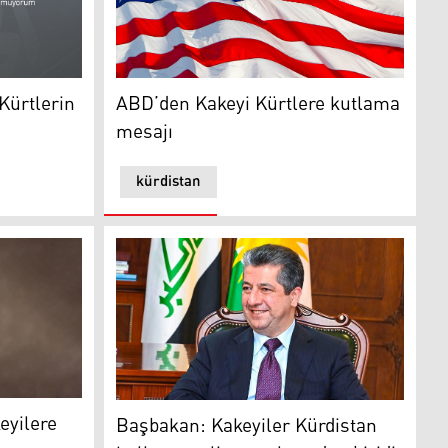
ABD bayrağı
lerin bayramını kutladı
ABD’den Kakeyi Kürtlere kutlama
Kürtlerin
mesajı
kürdistan
lere kutlama mesajı
Başbakan: Kakeyiler Kürdistan halkının asli 
eyilere
Başbakan: Kakeyiler Kürdistan