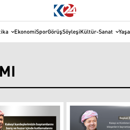
tika
Ekonomi
Spor
Görüş
Söyleşi
Kültür-Sanat
Yaş
MI