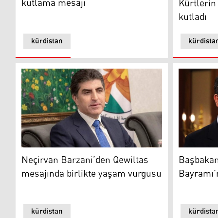
kutlama mesajı
Kürtlerin
kutladı
kürdistan
kürdista
Neçirvan Barzani’den Qewiltas mesajında birlikte ya
Başbakan, 
Neçirvan Barzani’den Qewiltas
Başbakan,
mesajında birlikte yaşam vurgusu
Bayramı’n
kürdistan
kürdista