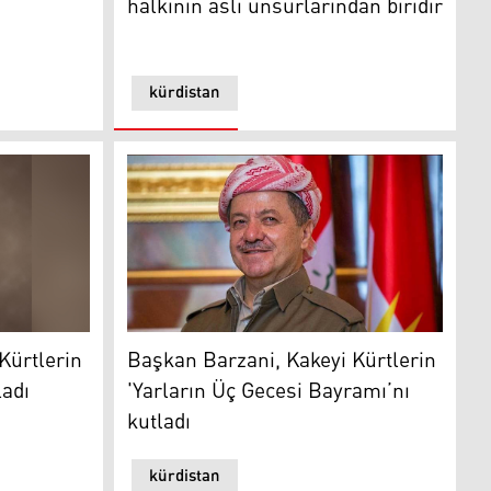
halkının asli unsurlarından biridir
kürdistan
lerin Qewiltas Bayramı’nı kutladı
Başkan Mesud Barzani
Kürtlerin
Başkan Barzani, Kakeyi Kürtlerin
ladı
'Yarların Üç Gecesi Bayramı’nı
kutladı
kürdistan