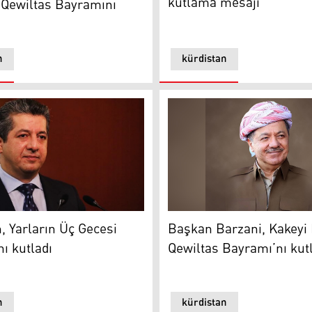
kutlama mesajı
 Qewiltas Bayramını
n
kürdistan
şam vurgusu
Yarların Üç Gecesi Bayramı’nı kutladı
Başkan Barzani, Kakeyi Kürt
 Yarların Üç Gecesi
Başkan Barzani, Kakeyi 
ı kutladı
Qewiltas Bayramı’nı kut
n
kürdistan