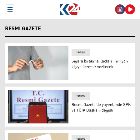
Open Menu
RESMI GAZETE
türkiye
Sigara bırakma ilaçları 1 milyon
kişiye ücretsiz verilecek
Sigara bırakma ilaçları 1 milyon kişiye ücretsiz verilecek
türkiye
Resmi Gazete'de yayımlandı: SPK
ve TÜİK Başkanı değişti
Resmi Gazete'de yayımlandı: SPK ve TÜİK Başkanı değişt
türkiye