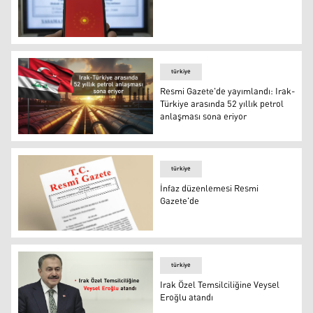
YAŞ kararları Resmi Gazete'de
türkiye
Resmi Gazete'de yayımlandı: Irak-
Türkiye arasında 52 yıllık petrol
anlaşması sona eriyor
Resmi Gazete'de yayımlandı: Irak-Türkiye arasında 52 yıl
türkiye
İnfaz düzenlemesi Resmi
Gazete'de
İnfaz düzenlemesi Resmi Gazete'de
türkiye
Irak Özel Temsilciliğine Veysel
Eroğlu atandı