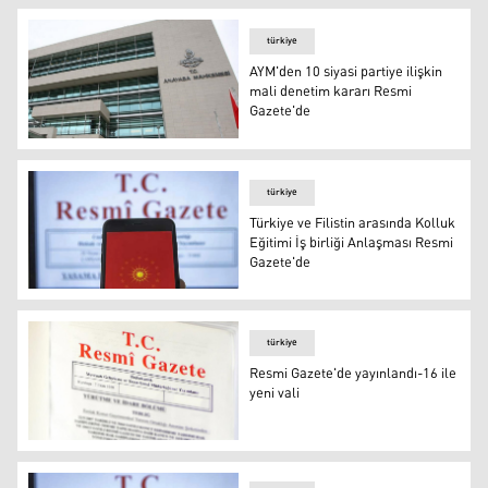
türkiye
AYM'den 10 siyasi partiye ilişkin
mali denetim kararı Resmi
Gazete'de
AYM'den 10 siyasi partiye ilişkin mali denetim kararı Re
türkiye
Türkiye ve Filistin arasında Kolluk
Eğitimi İş birliği Anlaşması Resmi
Gazete'de
Türkiye ve Filistin arasında Kolluk Eğitimi İş birliği Anl
türkiye
Resmi Gazete'de yayınlandı-16 ile
yeni vali
Resmi Gazete