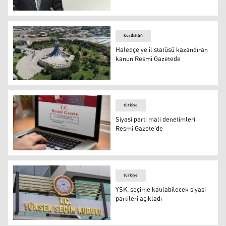
Veysel Eroğlu (FOTO-TRT)
kürdistan
Halepçe'ye il statüsü kazandıran
kanun Resmi Gazetede
Halepçe'ye il statüsü kazandıran kanun Resmi Gazetede
türkiye
Siyasi parti mali denetimleri
Resmi Gazete'de
Siyasi parti mali denetimleri Resmi Gazete'de
türkiye
YSK, seçime katılabilecek siyasi
partileri açıkladı
YSK, seçime katılabilecek siyasi partileri açıkladı