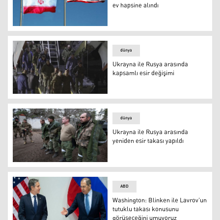
ev hapsine alındı
İran'da tutuklu 5 ABD vatandaşı ev hapsine alındı
dünya
Ukrayna ile Rusya arasında
kapsamlı esir değişimi
esir-takas
dünya
Ukrayna ile Rusya arasında
yeniden esir takası yapıldı
Rus esirler
ABD
Washington: Blinken ile Lavrov’un
tutuklu takası konusunu
görüşeceğini umuyoruz