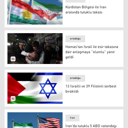
Kürdistan Bölgesi ile İran
arasında tutuklu takası
Kürdistan Bölgesi ile İran arasında tutuklu takası
ortadoğu
Hamas’tan İsrail ile esir takasına
dair anlaşmaya “olumlu” yanıt
geldi
Hamas’tan İsrail ile esir takasına dair anlaşmaya “olumlu
ortadoğu
13 İsrailli ve 39 Filistinli serbest
bırakıldı
13 İsrailli ve 39 Filistinli serbest bırakıldı
İran
İran'da tutuklu 5 ABD vatandaşı