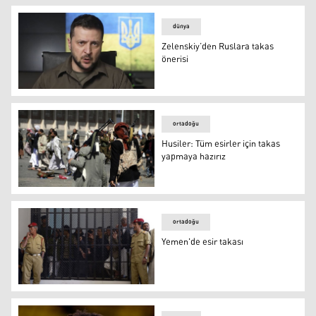
dünya
Zelenskiy’den Ruslara takas
önerisi
Zelenskiy’den Ruslara takas önerisi
ortadoğu
Husiler: Tüm esirler için takas
yapmaya hazırız
Husiler: Tüm esirler için takas yapmaya hazırız
ortadoğu
Yemen'de esir takası
Yemen'de esir takası