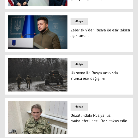
Washington: Blinken ile Lavrov’un tutuklu takası konu
dünya
Zelenskiy’den Rusya ile esir takası
açıklaması
Zelenskiy’den Rusya ile esir takası açıklaması
dünya
Ukrayna ile Rusya arasında
9’uncu esir değişimi
Ukrayna ile Rusya arasında 9’uncu esir değişimi
dünya
Gözaltındaki Rus yanlısı
muhalefet lideri: Beni takas edin
Viktor Medvedçuk