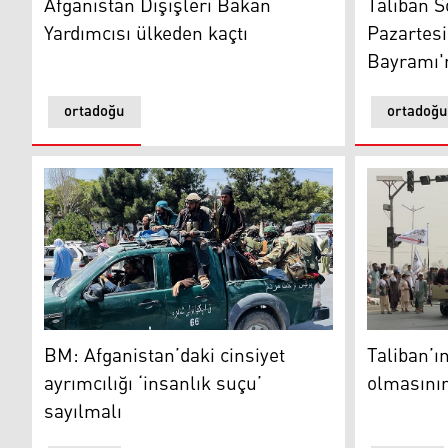
Afganistan Dışişleri Bakan
Taliban S
Yardımcısı ülkeden kaçtı
Pazartes
Bayramı'n
ortadoğu
ortadoğu
BM: Afganistan’daki cinsiyet ayrımcılığı ‘insanlık suçu’
Foto: AA
BM: Afganistan’daki cinsiyet
Taliban’ı
ayrımcılığı ‘insanlık suçu’
olmasının
sayılmalı