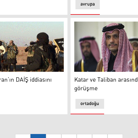
avrupa
pları (Arşiv)
Katar Başbakanı Muhammed
ran’ın DAİŞ iddiasını
Katar ve Taliban arasında
görüşme
ortadoğu