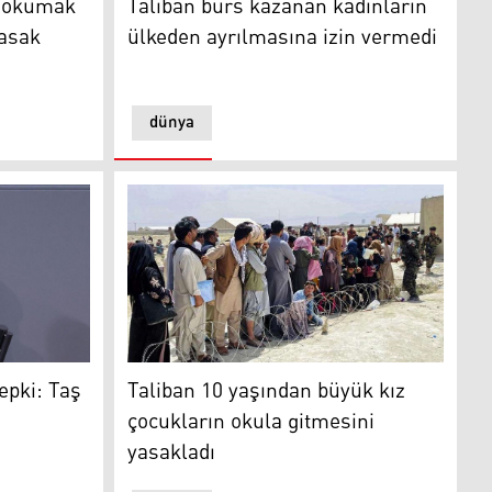
a okumak
Taliban burs kazanan kadınların
yasak
ülkeden ayrılmasına izin vermedi
dünya
i: Taş devrine doğru bir adım
Taliban 10 yaşından büyük kız çocukların oku
epki: Taş
Taliban 10 yaşından büyük kız
çocukların okula gitmesini
yasakladı