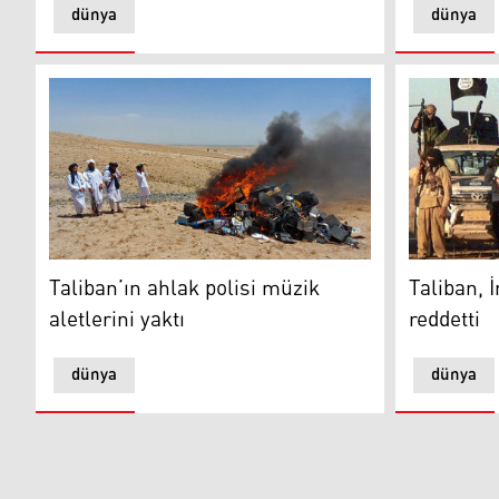
dünya
dünya
Taliban’ın ahlak polisi müzik aletlerini yaktı
DAİŞ mensu
Taliban’ın ahlak polisi müzik
Taliban, İ
aletlerini yaktı
reddetti
dünya
dünya