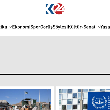
tika
Ekonomi
Spor
Görüş
Söyleşi
Kültür-Sanat
Yaş