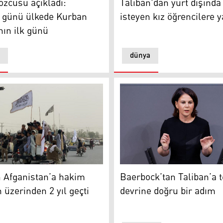
özcüsü açıkladı:
Taliban'dan yurt dışınd
i günü ülkede Kurban
isteyen kız öğrencilere 
ın ilk günü
dünya
 sayılmalı
Baerbock’tan Taliban’a tepk
n Afganistan’a hakim
Baerbock’tan Taliban’a t
 üzerinden 2 yıl geçti
devrine doğru bir adım