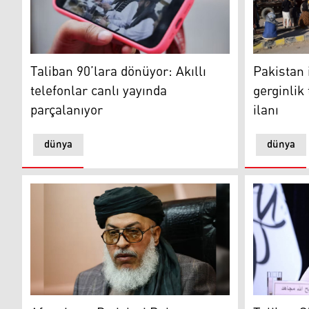
Taliban 90’lara dönüyor: Akıllı telefonlar canlı yayınd
FOTO (DW-
Taliban 90’lara dönüyor: Akıllı
Pakistan 
telefonlar canlı yayında
gerginlik
parçalanıyor
ilanı
dünya
dünya
Afganistan Dışişleri Bakan Yardımcısı ülkeden kaçtı
Taliban Sö