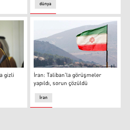
dünya
 bin Abdulrahman Es-Sani
iran
 gizli
İran: Taliban'la görüşmeler
yapıldı, sorun çözüldü
İran