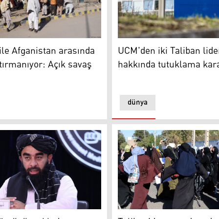
a parçalanıyor
UCM'den iki Taliban lideri 
Arşiv)
UCM'den iki Taliban lide
ile Afganistan arasında
hakkında tutuklama kara
 tırmanıyor: Açık savaş
dünya
zcüsü Zabihullah Mücahid
Taliban'dan yurt dışında ok