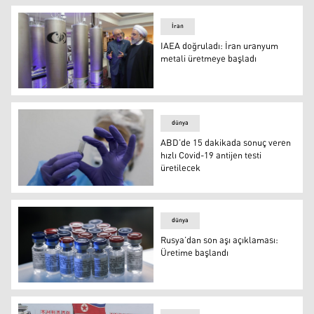
İran
IAEA doğruladı: İran uranyum
metali üretmeye başladı
İran nükleer tesisi
dünya
ABD’de 15 dakikada sonuç veren
hızlı Covid-19 antijen testi
üretilecek
ABD’de 15 dakikada sonuç veren hızlı Covid-19 antijen te
dünya
Rusya’dan son aşı açıklaması:
Üretime başlandı
Rusya’dan son aşı açıklaması: Üretime başlandı