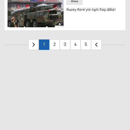
dünya
Kuzey Kore’yle ilgili flaş iddia!
Kuzey Kore’yle ilgili flaş iddia!
1
2
3
4
5