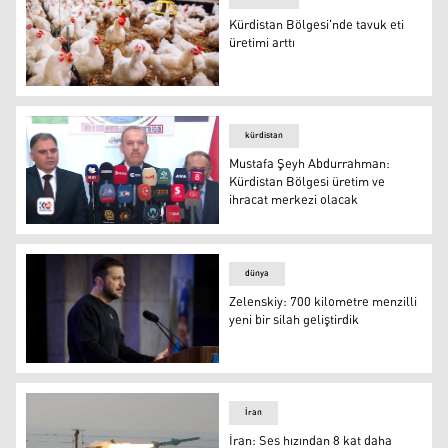
Kürdistan Bölgesi'nde tavuk eti
üretimi arttı
Tavuklar
kürdistan
Mustafa Şeyh Abdurrahman:
Kürdistan Bölgesi üretim ve
ihracat merkezi olacak
Mustafa Şeyh Abdurrahman: Kürdistan Bölgesi üretim ve
dünya
Zelenskiy: 700 kilometre menzilli
yeni bir silah geliştirdik
Zelenskiy: 700 kilometre menzilli yeni bir silah geliştirdi
İran
İran: Ses hızından 8 kat daha