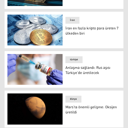
Kazakistan Bitcoin üretiminde dünyada ikinci oldu
İran
İran en fazla kripto para üreten 7
ülkeden biri
İran en fazla kripto para üreten 7 ülkeden biri
türkiye
Anlaşma sağlandı: Rus aşısı
Türkiye’de üretilecek
Anlaşma sağlandı: Rus aşısı Türkiye’de üretilecek
dünya
Mars’ta önemli gelişme: Oksijen
üretildi
NASA, Mars'ta oksijen üretti