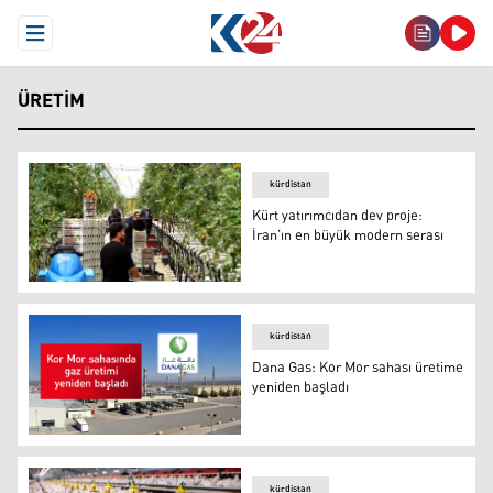
Open Menu
ÜRETIM
kürdistan
Kürt yatırımcıdan dev proje:
İran’ın en büyük modern serası
Kürt yatırımcıdan dev proje: İran’ın en büyük modern se
kürdistan
Dana Gas: Kor Mor sahası üretime
yeniden başladı
Dana Gas: Kor Mor sahası üretime yeniden başladı
kürdistan