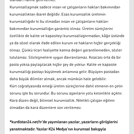
standart haline getirilemez.
Kurumsallaşmak sadece insan ve çalışanların hakları bakımından
kurumsallıktan ibaret değildir. Esas kurumsallık üretimin
kurumsallığıdır ki bu olmadan insan ve çalışanların hakları
bakımından kurumsallığın garantisi olmaz. Üretim süreçlerini
özellikle de kalite ve kapasiteyi kurumsallaştırmadan, kâğıt üstünde
ya da sözel olarak ifade edilen kurum ve hakların hiçbir gerçekliği
olmaz. Çünkü ticari faaliyette katma değeri garantilemeden, sözler
tutulamaz. Sözleşmelere uygun davranılamaz. Kısacası orta da bir
pasta yoksa paylaşılacak hiçbir şey de yoktur. Kalite ve kapasite
kurumsallığı pastayı büyütmek anlamına gelir. Büyüyen pastadan
daha büyük dilimler almak, ancak mümkün hale gelebilir.
Kürt coğrafyasında emeği üretim süreçlerine dahil etmenin en çetin
sorunu işte bu sorundur. Bu sorunu aşanların yolu kesinlikle açıktır.
Kara düzen değil, bilimsel kurumsallık. Nitelikli çalışan eğitimi
olmadan da kara düzenlere son verilemez.
*kurdistan24.net/tr’de yayımlanan yazılar, yazarların görüşlerini
yansıtmaktadır. Yazılar K24 Medya’nın kurumsal bakışıyla