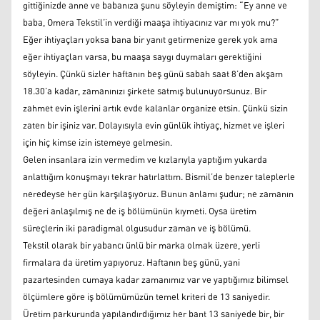
gittiğinizde anne ve babanıza şunu söyleyin demiştim: “Ey anne ve
baba, Omera Tekstil’in verdiği maaşa ihtiyacınız var mı yok mu?”
Eğer ihtiyaçları yoksa bana bir yanıt getirmenize gerek yok ama
eğer ihtiyaçları varsa, bu maaşa saygı duymaları gerektiğini
söyleyin. Çünkü sizler haftanın beş günü sabah saat 8’den akşam
18.30’a kadar, zamanınızı şirkete satmış bulunuyorsunuz. Bir
zahmet evin işlerini artık evde kalanlar organize etsin. Çünkü sizin
zaten bir işiniz var. Dolayısıyla evin günlük ihtiyaç, hizmet ve işleri
için hiç kimse izin istemeye gelmesin.
Gelen insanlara izin vermedim ve kızlarıyla yaptığım yukarda
anlattığım konuşmayı tekrar hatırlattım. Bismil’de benzer taleplerle
neredeyse her gün karşılaşıyoruz. Bunun anlamı şudur; ne zamanın
değeri anlaşılmış ne de iş bölümünün kıymeti. Oysa üretim
süreçlerin iki paradigmal olgusudur zaman ve iş bölümü.
Tekstil olarak bir yabancı ünlü bir marka olmak üzere, yerli
firmalara da üretim yapıyoruz. Haftanın beş günü, yani
pazartesinden cumaya kadar zamanımız var ve yaptığımız bilimsel
ölçümlere göre iş bölümümüzün temel kriteri de 13 saniyedir.
Üretim parkurunda yapılandırdığımız her bant 13 saniyede bir, bir