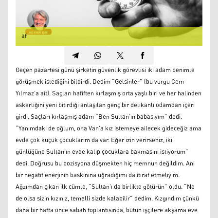
af
Geçen pazartesi günü şirketin güvenlik görevlisi iki adam benimle
görüşmek istediğini bildirdi. Dedim “Gelsinler” (bu vurgu Cem
Yılmaz’a ait). Saçları hafiften kırlaşmış orta yaşlı biri ve her halinden
askerliğini yeni bitirdiği anlaşılan genç bir delikanlı odamdan içeri
girdi. Saçları kırlaşmış adam “Ben Sultan’ın babasıyım” dedi.
“Yanımdaki de oğlum, ona Van’a kız istemeye ailecek gideceğiz ama
evde çok küçük çocuklarım da var. Eğer izin verirseniz, iki
günlüğüne Sultan’ın evde kalıp çocuklara bakmasını istiyorum”
dedi. Doğrusu bu pozisyona düşmekten hiç memnun değildim. Ani
bir negatif enerjinin baskınına uğradığımı da itiraf etmeliyim.
Ağzımdan çıkan ilk cümle, “Sultan’ı da birlikte götürün” oldu. “Ne
de olsa sizin kızınız, temelli sizde kalabilir” dedim. Kızgındım çünkü
daha bir hafta önce sabah toplantısında, bütün işçilere akşama eve