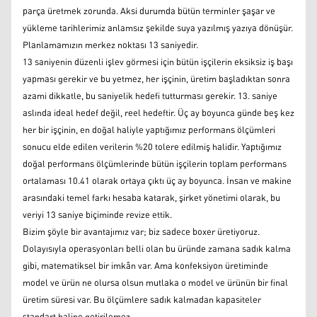
parça üretmek zorunda. Aksi durumda bütün terminler şaşar ve
yükleme tarihlerimiz anlamsız şekilde suya yazılmış yazıya dönüşür.
Planlamamızın merkez noktası 13 saniyedir.
13 saniyenin düzenli işlev görmesi için bütün işçilerin eksiksiz iş başı
yapması gerekir ve bu yetmez, her işçinin, üretim başladıktan sonra
azami dikkatle, bu saniyelik hedefi tutturması gerekir. 13. saniye
aslında ideal hedef değil, reel hedeftir. Üç ay boyunca günde beş kez
her bir işçinin, en doğal haliyle yaptığımız performans ölçümleri
sonucu elde edilen verilerin %20 tolere edilmiş halidir. Yaptığımız
doğal performans ölçümlerinde bütün işçilerin toplam performans
ortalaması 10.41 olarak ortaya çıktı üç ay boyunca. İnsan ve makine
arasındaki temel farkı hesaba katarak, şirket yönetimi olarak, bu
veriyi 13 saniye biçiminde revize ettik.
Bizim şöyle bir avantajımız var; biz sadece boxer üretiyoruz.
Dolayısıyla operasyonları belli olan bu üründe zamana sadık kalma
gibi, matematiksel bir imkân var. Ama konfeksiyon üretiminde
model ve ürün ne olursa olsun mutlaka o model ve ürünün bir final
üretim süresi var. Bu ölçümlere sadık kalmadan kapasiteler