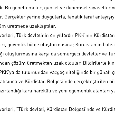
ildi. Bu genellemeler, güncel ve dönemsel siyasetle
. Gerçekler yerine duygularla, fanatik taraf anlayışıy
üm üretmede uzaklaştılar.
everleri, Türk devletinin on yıllardır PKK’nın Kürdis
arı, güvenlik bölge oluşturmasına; Kürdistan’ın batıs
i oluşturmasına karşı da sömürgeci devletler ve Tür
ından çözüm üretmekten uzak oldular. Bildirilerle kı
 PKK’ya da tutumundan vazgeç niteliğinde bir günah ç
 batısında ve Kürdistan Bölgesi’nde gerçekleştirilen 
zırlandığı kara harekâtı ve yeni egemenlik alanları y
verleri, “Türk devleti, Kürdistan Bölgesi’nde ve Kürd