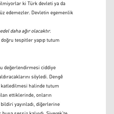
iyorlar ki Türk devleti ya da
cavüz edemezler. Devletin egemenlik
edel daha ağır olacaktır.
 doğru tespitler yapıp tutum
bu değerlendirmesi ciddiye
aldıracaklarını söyledi. Dengê
in katledilmesi halinde tutum
lan ettiklerinde, onların
bildiri yayınladı, diğerlerine
r buna sessiz kalındı. Siverek’te