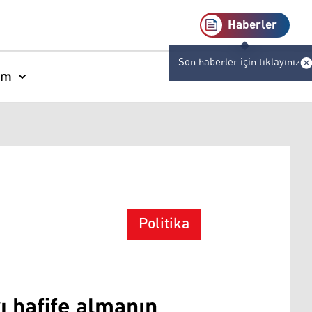
Haberler
Son haberler için tıklayınız
am
Politika
ı hafife almanın