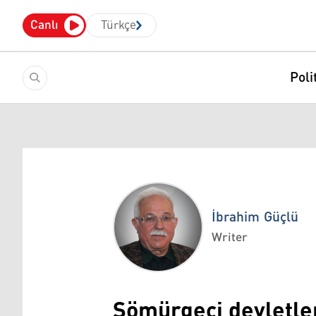
Canlı
Türkçe
Poli
İbrahim Güçlü
Writer
İbrahim Güçlü
Sömürgeci devletler