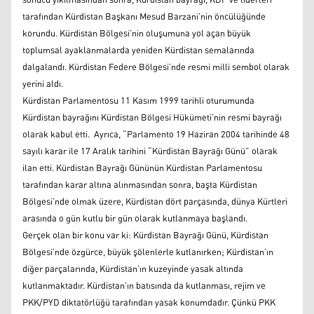
sonucu yıkılmasından sonra, Kürdistan bayrağı, KDP ve liderleri
tarafından Kürdistan Başkanı Mesud Barzani’nin öncülüğünde
korundu. Kürdistan Bölgesi’nin oluşumuna yol açan büyük
toplumsal ayaklanmalarda yeniden Kürdistan semalarında
dalgalandı. Kürdistan Federe Bölgesi’nde resmi milli sembol olarak
yerini aldı.
Kürdistan Parlamentosu 11 Kasım 1999 tarihli oturumunda
Kürdistan bayrağını Kürdistan Bölgesi Hükümeti’nin resmi bayrağı
olarak kabul etti. Ayrıca, “Parlamento 19 Haziran 2004 tarihinde 48
sayılı karar ile 17 Aralık tarihini “Kürdistan Bayrağı Günü” olarak
ilan etti. Kürdistan Bayrağı Gününün Kürdistan Parlamentosu
tarafından karar altına alınmasından sonra, başta Kürdistan
Bölgesi’nde olmak üzere, Kürdistan dört parçasında, dünya Kürtleri
arasında o gün kutlu bir gün olarak kutlanmaya başlandı.
Gerçek olan bir konu var ki: Kürdistan Bayrağı Günü, Kürdistan
Bölgesi’nde özgürce, büyük şölenlerle kutlanırken; Kürdistan’ın
diğer parçalarında, Kürdistan’ın kuzeyinde yasak altında
kutlanmaktadır. Kürdistan’ın batısında da kutlanması, rejim ve
PKK/PYD diktatörlüğü tarafından yasak konumdadır. Çünkü PKK