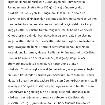
biçimde Mehabad Kürdistan Cumhuriyeti’nde, cumhuriyetin
ilanından kısa bir süre önce (35 gün önce) göndere çekildi.
Kürdistan Cumhuriyeti, kuruluşundan kısa bir süre sonra ve
Sovyetler Birliği’nin İran’dan çekilmesiyle birlikte sömürgeci ve ırkçı
İran devleti tarafından ortadan kaldırılmakla için saldırı ile karşı
karşıya kaldı. Kürdistan Cumhurbaşkanı Qazî Mihemed ve devlet
yöneticilerinin önünde, İran devletinin bu yıkıcı saldırı ve planına
karşı iki alternatif vardı. Birinci alternatif, sömürgeci İran devletine
karşı savaşmaktı. İkinci alternatif, savaşmadan halkın yanında
kalarak onu korumak, kitlesel katliamın önüne geçmekti. Kürdistan
Cumhurbaşkanı ve devlet yetkilileri, savaşmayı değil, ikinci
alternatifi mücadele biçimi olarak karar altına aldılar.
Kürdistan Cumhurbaşkanı ve diğer yetkilileri, savaşmama yoluyla
halkımızı katliamdan koruma yolu seçerken; Kürdistan milli lideri
Mustafa Barzani ve arkadaşları, Kürdistan Cumhurbaşkanı’nın isteği
ve onayıyla Sovyetler Birliği’ne geçmeye karar verdiler. Kürdistan
Cumhuriyeti’nin geleceğinin ne olacağı kestirildi. Bunun için de
Kürdistan bayrağının korunması ve gelecekte Kürdistan’da
yükseltilmesi için, güven duyulan milli lider Mustafa Barzani ve