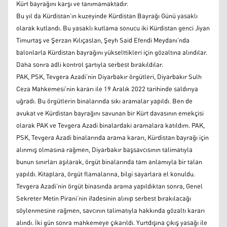
Kürt bayrağını karşı ve tanımamaktadır.
Bu yıl da Kürdistan’ın kuzeyinde Kürdistan Bayrağı Günü yasaklı
olarak kutlandı. Bu yasaklı kutlama sonucu iki Kürdistan genci Jiyan
Timurtaş ve Şerzan Kılıçaslan, Şeyh Said Efendi Meydanı’nda
balonlarla Kürdistan bayrağını yükselttikleri için gözaltına alındılar.
Daha sonra adli kontrol şartıyla serbest bırakıldılar.
PAK, PSK, Tevgera Azadi’nin Diyarbakır örgütleri, Diyarbakır Sulh
Ceza Mahkemesi’nin kararı ile 19 Aralık 2022 tarihinde saldırıya
uğradı. Bu örgütlerin binalarında sıkı aramalar yapıldı. Ben de
avukat ve Kürdistan bayrağını savunan bir Kürt davasının emekçisi
olarak PAK ve Tevgera Azadi binalardaki aramalara katıldım. PAK,
PSK, Tevgera Azadi binalarında arama kararı, Kürdistan bayrağı için
alınmış olmasına rağmen, Diyarbakır başsavcısının talimatıyla
bunun sınırları aşılarak, örgüt binalarında tam anlamıyla bir talan
yapıldı. Kitaplara, örgüt flamalarına, bilgi sayarlara el konuldu.
Tevgera Azadi’nin örgüt binasında arama yapıldıktan sonra, Genel
Sekreter Metin Pirani’nin ifadesinin alınıp serbest bırakılacağı
söylenmesine rağmen, savcının talimatıyla hakkında gözaltı kararı
alındı. İki gün sonra mahkemeye çıkarıldı. Yurtdışına çıkış yasağı ile