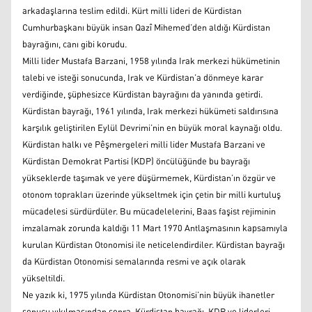
arkadaşlarına teslim edildi. Kürt milli lideri de Kürdistan
Cumhurbaşkanı büyük insan Qazî Mihemed’den aldığı Kürdistan
bayrağını, canı gibi korudu.
Milli lider Mustafa Barzani, 1958 yılında Irak merkezi hükümetinin
talebi ve isteği sonucunda, Irak ve Kürdistan’a dönmeye karar
verdiğinde, şüphesizce Kürdistan bayrağını da yanında getirdi.
Kürdistan bayrağı, 1961 yılında, Irak merkezi hükümeti saldırısına
karşılık geliştirilen Eylül Devrimi’nin en büyük moral kaynağı oldu.
Kürdistan halkı ve Pêşmergeleri milli lider Mustafa Barzani ve
Kürdistan Demokrat Partisi (KDP) öncülüğünde bu bayrağı
yükseklerde taşımak ve yere düşürmemek, Kürdistan’ın özgür ve
otonom toprakları üzerinde yükseltmek için çetin bir milli kurtuluş
mücadelesi sürdürdüler. Bu mücadelelerini, Baas faşist rejiminin
imzalamak zorunda kaldığı 11 Mart 1970 Antlaşmasının kapsamıyla
kurulan Kürdistan Otonomisi ile neticelendirdiler. Kürdistan bayrağı
da Kürdistan Otonomisi semalarında resmi ve açık olarak
yükseltildi.
Ne yazık ki, 1975 yılında Kürdistan Otonomisi’nin büyük ihanetler