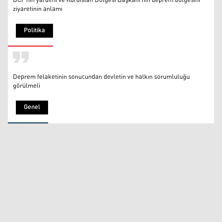
BCF’nin yardımı ve Kürdistan Bölgesi Başkanı’nın deprem bölgesini
ziyaretinin anlamı
Politika
Deprem felaketinin sonucundan devletin ve halkın sorumluluğu
görülmeli
Genel