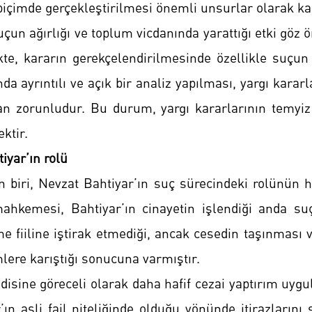
 biçimde gerçekleştirilmesi önemli unsurlar olarak ka
çun ağırlığı ve toplum vicdanında yarattığı etki gö
kte, kararın gerekçelendirilmesinde özellikle suçun
a ayrıntılı ve açık bir analiz yapılması, yargı kararla
an zorunludur. Bu durum, yargı kararlarının temyiz
ktir.
iyar’ın rolü
n biri, Nevzat Bahtiyar’ın suç sürecindeki rolünün h
e mahkemesi, Bahtiyar’ın cinayetin işlendiği anda 
e fiiline iştirak etmediği, ancak cesedin taşınması v
lere karıştığı sonucuna varmıştır.
sine göreceli olarak daha hafif cezai yaptırım uygu
ın asli fail niteliğinde olduğu yönünde itirazlarını 