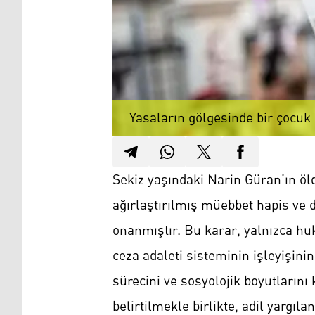
Yasaların gölgesinde bir çocuk 
Sekiz yaşındaki Narin Güran’ın öl
ağırlaştırılmış müebbet hapis ve 
onanmıştır. Bu karar, yalnızca huk
ceza adaleti sisteminin işleyişin
sürecini ve sosyolojik boyutların
belirtilmekle birlikte, adil yarg