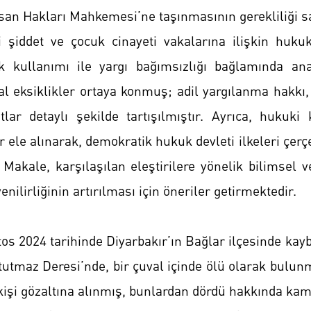
an Hakları Mahkemesi’ne taşınmasının gerekliliği s
 şiddet ve çocuk cinayeti vakalarına ilişkin huku
ak kullanımı ile yargı bağımsızlığı bağlamında an
al eksiklikler ortaya konmuş; adil yargılanma hakkı,
tlar detaylı şekilde tartışılmıştır. Ayrıca, hukuk
 ele alınarak, demokratik hukuk devleti ilkeleri çerç
. Makale, karşılaşılan eleştirilere yönelik bilimsel 
enilirliğinin artırılması için öneriler getirmektedir.
os 2024 tarihinde Diyarbakır’ın Bağlar ilçesinde ka
tutmaz Deresi’nde, bir çuval içinde ölü olarak bulun
şi gözaltına alınmış, bunlardan dördü hakkında kamu