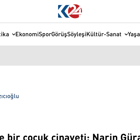
tika
Ekonomi
Spor
Görüş
Söyleşi
Kültür-Sanat
Yaş
zıcıoğlu
e bir çocuk cinayeti: Narin Gür