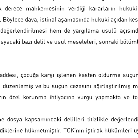
lk derece mahkemesinin verdiği kararların hukuk
. Böylece dava, istinaf aşamasında hukuki açıdan kes
n değerlendirilmesi hem de yargılama usulü açısı
adaki bazı delil ve usul meseleleri, sonraki bölümler
ddesi, çocuğa karşı işlenen kasten öldürme suçu
ak düzenlemiş ve bu suçun cezasını ağırlaştırılmış m
n özel korunma ihtiyacına vurgu yapmakta ve to
osya kapsamındaki delilleri titizlikle değerlendir
iklerine hükmetmiştir. TCK’nın iştirak hükümleri uya