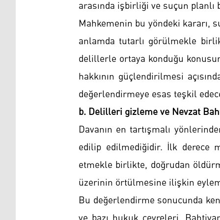
arasında işbirliği ve suçun planlı
Mahkemenin bu yöndeki kararı, su
anlamda tutarlı görülmekle birli
delillerle ortaya konduğu konusund
hakkının güçlendirilmesi açısınd
değerlendirmeye esas teşkil edece
b. Delilleri gizleme ve Nevzat Baht
Davanın en tartışmalı yönlerinde
edilip edilmediğidir. İlk derec
etmekle birlikte, doğrudan öldürm
üzerinin örtülmesine ilişkin eylem
Bu değerlendirme sonucunda kendi
ve bazı hukuk çevreleri, Bahtiyar’