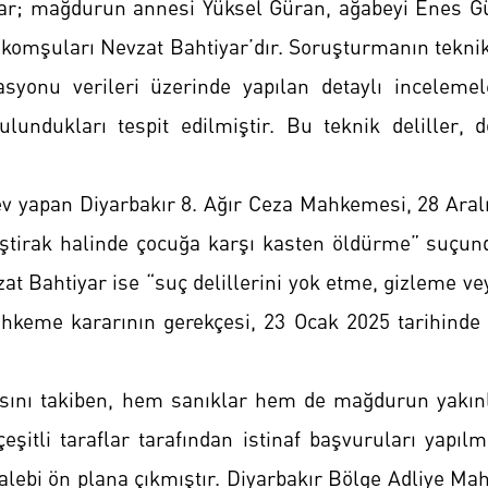
ar; mağdurun annesi Yüksel Güran, ağabeyi Enes Gü
komşuları Nevzat Bahtiyar’dır. Soruşturmanın tekni
syonu verileri üzerinde yapılan detaylı incelemel
bulundukları tespit edilmiştir. Bu teknik deliller
v yapan Diyarbakır 8. Ağır Ceza Mahkemesi, 28 Aralı
ştirak halinde çocuğa karşı kasten öldürme” suçund
at Bahtiyar ise “suç delillerini yok etme, gizleme v
ahkeme kararının gerekçesi, 23 Ocak 2025 tarihinde 94
ını takiben, hem sanıklar hem de mağdurun yakınla
eşitli taraflar tarafından istinaf başvuruları yapılm
talebi ön plana çıkmıştır. Diyarbakır Bölge Adliye M