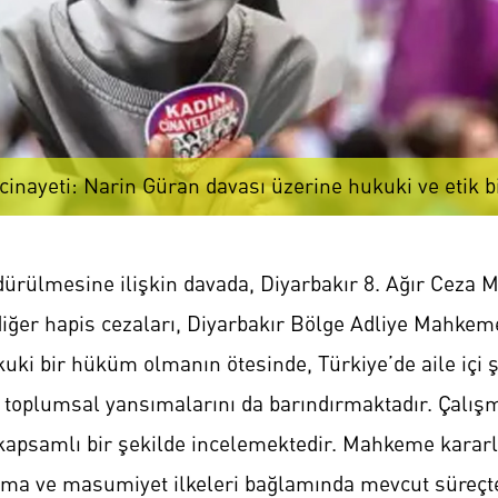
cinayeti: Narin Güran davası üzerine hukuki ve etik 
dürülmesine ilişkin davada, Diyarbakır 8. Ağır Ceza 
diğer hapis cezaları, Diyarbakır Bölge Adliye Mahkeme
uki bir hüküm olmanın ötesinde, Türkiye’de aile içi ş
in toplumsal yansımalarını da barındırmaktadır. Çalı
ı kapsamlı bir şekilde incelemektedir. Mahkeme kararl
ılanma ve masumiyet ilkeleri bağlamında mevcut süreçt