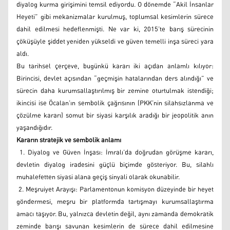
diyalog kurma girişimini temsil ediyordu. O dönemde “Akil İnsanlar
Heyeti” gibi mekanizmalar kurulmuş, toplumsal kesimlerin sürece
dahil edilmesi hedeflenmişti. Ne var ki, 2015’te barış sürecinin
çöküşüyle şiddet yeniden yükseldi ve güven temelli inşa süreci yara
aldı.
Bu tarihsel çerçeve, bugünkü kararı iki açıdan anlamlı kılıyor:
Birincisi, devlet açısından “geçmişin hatalarından ders alındığı” ve
sürecin daha kurumsallaştırılmış bir zemine oturtulmak istendiği;
ikincisi ise Öcalan’ın sembolik çağrısının (PKK’nin silahsızlanma ve
çözülme kararı) somut bir siyasi karşılık aradığı bir jeopolitik anın
yaşandığıdır.
Kararın stratejik ve sembolik anlamı
1. Diyalog ve Güven İnşası: İmralı’da doğrudan görüşme kararı,
devletin diyalog iradesini güçlü biçimde gösteriyor. Bu, silahlı
muhalefetten siyasi alana geçiş sinyali olarak okunabilir.
2. Meşruiyet Arayışı: Parlamentonun komisyon düzeyinde bir heyet
göndermesi, meşru bir platformda tartışmayı kurumsallaştırma
amacı taşıyor. Bu, yalnızca devletin değil, aynı zamanda demokratik
zeminde barışı savunan kesimlerin de sürece dahil edilmesine