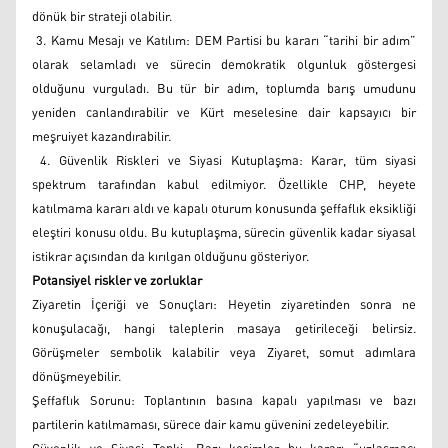
dönük bir strateji olabilir.
3. Kamu Mesajı ve Katılım: DEM Partisi bu kararı “tarihi bir adım”
olarak selamladı ve sürecin demokratik olgunluk göstergesi
olduğunu vurguladı. Bu tür bir adım, toplumda barış umudunu
yeniden canlandırabilir ve Kürt meselesine dair kapsayıcı bir
meşruiyet kazandırabilir.
4. Güvenlik Riskleri ve Siyasi Kutuplaşma: Karar, tüm siyasi
spektrum tarafından kabul edilmiyor. Özellikle CHP, heyete
katılmama kararı aldı ve kapalı oturum konusunda şeffaflık eksikliği
eleştiri konusu oldu. Bu kutuplaşma, sürecin güvenlik kadar siyasal
istikrar açısından da kırılgan olduğunu gösteriyor.
Potansiyel riskler ve zorluklar
Ziyaretin İçeriği ve Sonuçları: Heyetin ziyaretinden sonra ne
konuşulacağı, hangi taleplerin masaya getirileceği belirsiz.
Görüşmeler sembolik kalabilir veya Ziyaret, somut adımlara
dönüşmeyebilir.
Şeffaflık Sorunu: Toplantının basına kapalı yapılması ve bazı
partilerin katılmaması, sürece dair kamu güvenini zedeleyebilir.