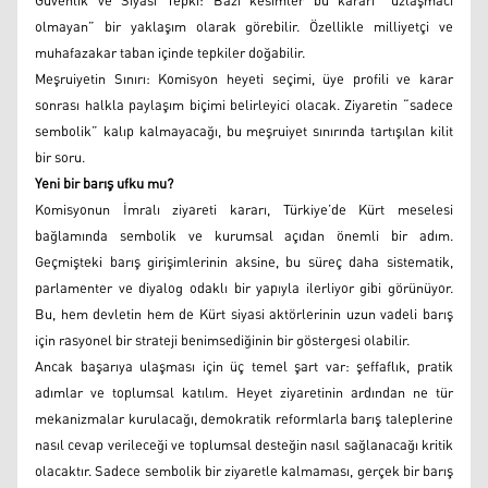
Güvenlik ve Siyasi Tepki: Bazı kesimler bu kararı “uzlaşmacı
olmayan” bir yaklaşım olarak görebilir. Özellikle milliyetçi ve
muhafazakar taban içinde tepkiler doğabilir.
Meşruiyetin Sınırı: Komisyon heyeti seçimi, üye profili ve karar
sonrası halkla paylaşım biçimi belirleyici olacak. Ziyaretin “sadece
sembolik” kalıp kalmayacağı, bu meşruiyet sınırında tartışılan kilit
bir soru.
Yeni bir barış ufku mu?
Komisyonun İmralı ziyareti kararı, Türkiye’de Kürt meselesi
bağlamında sembolik ve kurumsal açıdan önemli bir adım.
Geçmişteki barış girişimlerinin aksine, bu süreç daha sistematik,
parlamenter ve diyalog odaklı bir yapıyla ilerliyor gibi görünüyor.
Bu, hem devletin hem de Kürt siyasi aktörlerinin uzun vadeli barış
için rasyonel bir strateji benimsediğinin bir göstergesi olabilir.
Ancak başarıya ulaşması için üç temel şart var: şeffaflık, pratik
adımlar ve toplumsal katılım. Heyet ziyaretinin ardından ne tür
mekanizmalar kurulacağı, demokratik reformlarla barış taleplerine
nasıl cevap verileceği ve toplumsal desteğin nasıl sağlanacağı kritik
olacaktır. Sadece sembolik bir ziyaretle kalmaması, gerçek bir barış