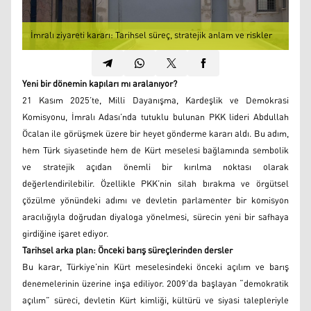
İmralı ziyareti kararı: Tarihsel süreç, stratejik anlam ve riskler
Yeni bir dönemin kapıları mı aralanıyor?
21 Kasım 2025’te, Milli Dayanışma, Kardeşlik ve Demokrasi
Komisyonu, İmralı Adası’nda tutuklu bulunan PKK lideri Abdullah
Öcalan ile görüşmek üzere bir heyet gönderme kararı aldı. Bu adım,
hem Türk siyasetinde hem de Kürt meselesi bağlamında sembolik
ve stratejik açıdan önemli bir kırılma noktası olarak
değerlendirilebilir. Özellikle PKK’nin silah bırakma ve örgütsel
çözülme yönündeki adımı ve devletin parlamenter bir komisyon
aracılığıyla doğrudan diyaloga yönelmesi, sürecin yeni bir safhaya
girdiğine işaret ediyor.
Tarihsel arka plan: Önceki barış süreçlerinden dersler
Bu karar, Türkiye’nin Kürt meselesindeki önceki açılım ve barış
denemelerinin üzerine inşa ediliyor. 2009’da başlayan “demokratik
açılım” süreci, devletin Kürt kimliği, kültürü ve siyasi talepleriyle