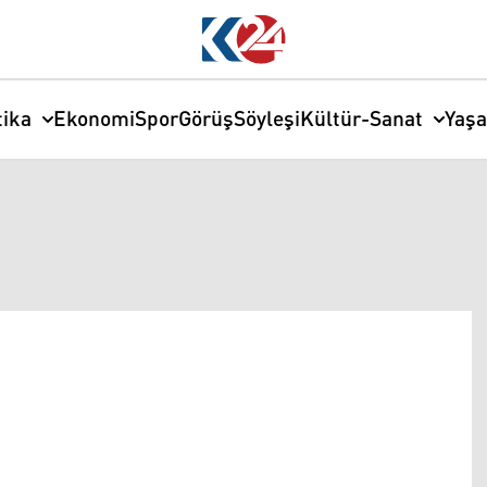
tika
Ekonomi
Spor
Görüş
Söyleşi
Kültür-Sanat
Yaş