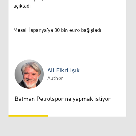
açıkladı
Messi, İspanya'ya 80 bin euro bağışladı
Ali Fikri Işık
Author
Ali Fikri Işık
Batman Petrolspor ne yapmak istiyor