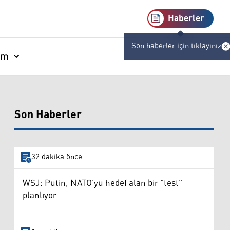
Haberler
Son haberler için tıklayınız
am
Son Haberler
32 dakika önce
WSJ: Putin, NATO'yu hedef alan bir "test"
planlıyor