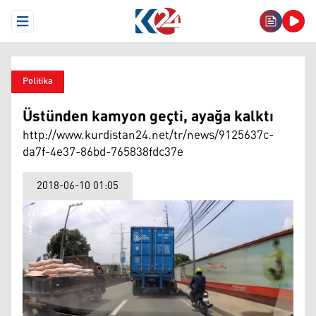
Open Menu
Politika
Üstünden kamyon geçti, ayağa kalktı
http://www.kurdistan24.net/tr/news/9125637c-
da7f-4e37-86bd-765838fdc37e
2018-06-10 01:05