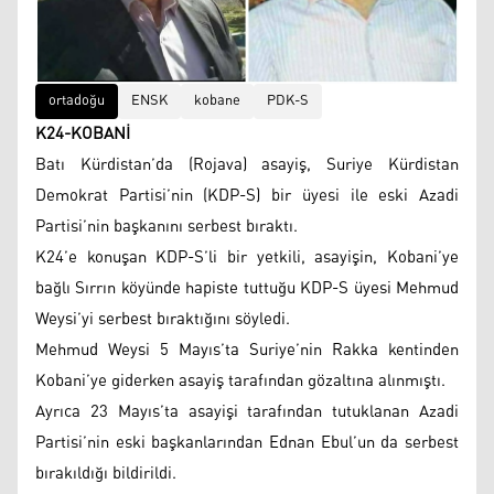
ortadoğu
ENSK
kobane
PDK-S
K24-KOBANİ
Batı Kürdistan’da (Rojava) asayiş, Suriye Kürdistan
Demokrat Partisi’nin (KDP-S) bir üyesi ile eski Azadi
Partisi’nin başkanını serbest bıraktı.
K24’e konuşan KDP-S’li bir yetkili, asayişin, Kobani’ye
bağlı Sırrın köyünde hapiste tuttuğu KDP-S üyesi Mehmud
Weysi’yi serbest bıraktığını söyledi.
Mehmud Weysi 5 Mayıs’ta Suriye’nin Rakka kentinden
Kobani’ye giderken asayiş tarafından gözaltına alınmıştı.
Ayrıca 23 Mayıs’ta asayişi tarafından tutuklanan Azadi
Partisi’nin eski başkanlarından Ednan Ebul’un da serbest
bırakıldığı bildirildi.