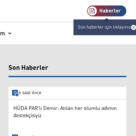
Haberler
Son haberler için tıklayınız
am
Son Haberler
6 saat önce
HÜDA PAR'lı Demir: Atılan her olumlu adımın
destekçisiyiz