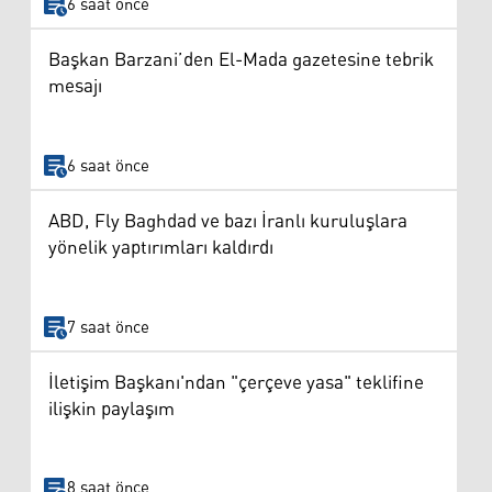
6 saat önce
Başkan Barzani’den El-Mada gazetesine tebrik
mesajı
6 saat önce
ABD, Fly Baghdad ve bazı İranlı kuruluşlara
yönelik yaptırımları kaldırdı
7 saat önce
İletişim Başkanı'ndan "çerçeve yasa" teklifine
ilişkin paylaşım
8 saat önce