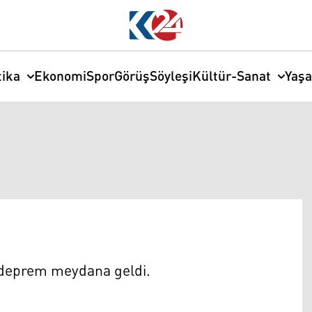
tika
Ekonomi
Spor
Görüş
Söyleşi
Kültür-Sanat
Yaş
 deprem meydana geldi.