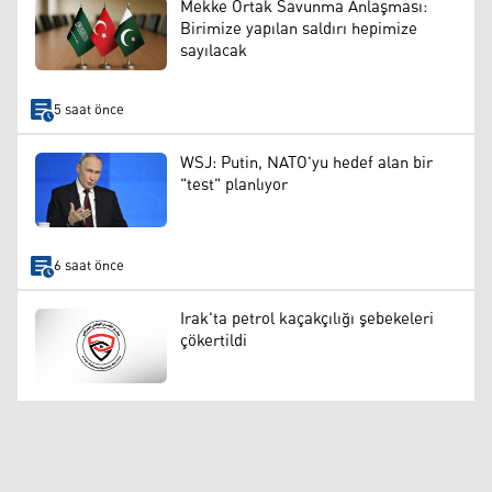
Mekke Ortak Savunma Anlaşması:
Birimize yapılan saldırı hepimize
sayılacak
5 saat önce
WSJ: Putin, NATO'yu hedef alan bir
"test" planlıyor
6 saat önce
Irak'ta petrol kaçakçılığı şebekeleri
çökertildi