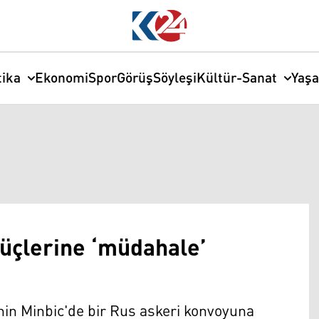
tika
Ekonomi
Spor
Görüş
Söyleşi
Kültür-Sanat
Yaş
üçlerine ‘müdahale’
in Minbic'de bir Rus askeri konvoyuna