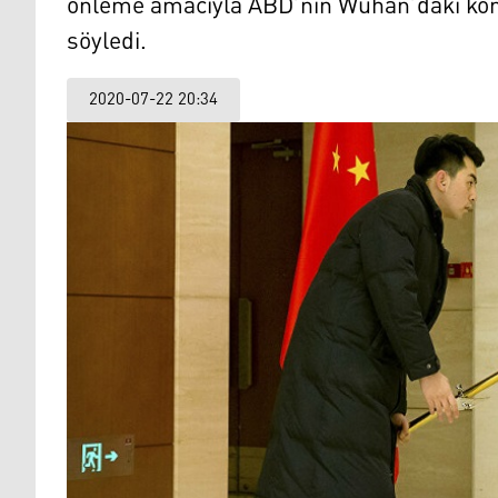
önleme amacıyla ABD’nin Wuhan’daki kon
söyledi.
2020-07-22 20:34