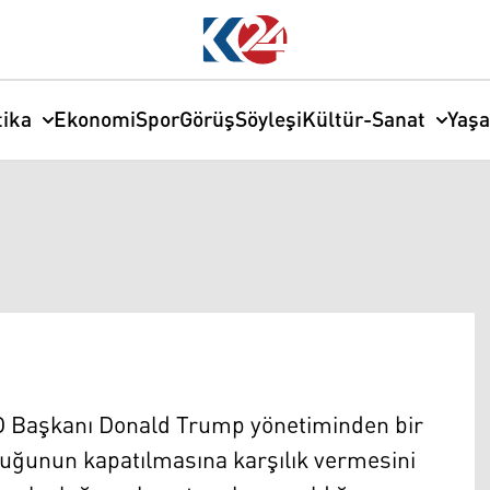
tika
Ekonomi
Spor
Görüş
Söyleşi
Kültür-Sanat
Yaş
BD Başkanı Donald Trump yönetiminden bir
luğunun kapatılmasına karşılık vermesini