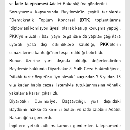
ve
İade Talepnamesi
Adalet Bakanlığı'na gönderildi.
Soruşturma kapsamında Baydemir'in çeşitli tarihlerde
“Demokratik Toplum Kongresi (
DTK
) toplantılarına
‘diplomasi komisyon üyesi’ olarak katılıp konuşma yaptığı,
PKK'ye müzahir bazı yayın organlarında yapılan çağrılara
uyarak yasa dışı etkinliklere katıldığı,
PKK
'lilerin
cenazelerine katıldığı”nın tespit edildiği belirtildi.
Bunun üzerine yurt dışında olduğu değerlendirilen
Baydemir hakkında Diyarbakır 3. Sulh Ceza Hakimliğince,
"silahlı terör örgütüne üye olmak" suçundan 7,5 yıldan 15
yıla kadar hapis cezası istemiyle tutuklanmasına yönelik
yakalama kararı çıkarıldı.
Diyarbakır Cumhuriyet Başsavcılığı, yurt dışındaki
Baydemir hakkında kırmızı bülten ve iade talebini Adalet
Bakanlığı’na gönderdi.
İngiltere yetkili adli makamına gönderilen talepnamede