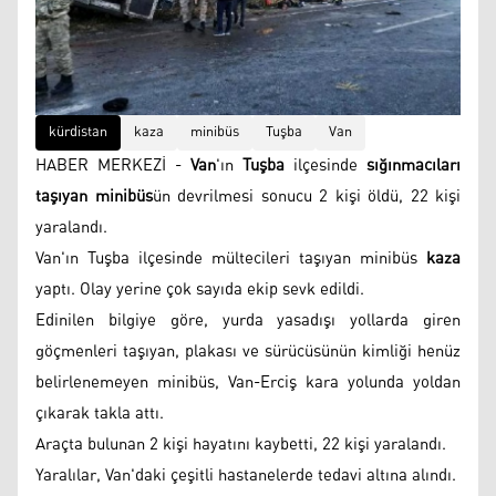
kürdistan
kaza
minibüs
Tuşba
Van
HABER MERKEZİ -
Van
'ın
Tuşba
ilçesinde
sığınmacıları
taşıyan minibüs
ün devrilmesi sonucu 2 kişi öldü, 22 kişi
yaralandı.
Van'ın Tuşba ilçesinde mültecileri taşıyan minibüs
kaza
yaptı. Olay yerine çok sayıda ekip sevk edildi.
Edinilen bilgiye göre, yurda yasadışı yollarda giren
göçmenleri taşıyan, plakası ve sürücüsünün kimliği henüz
belirlenemeyen minibüs, Van-Erciş kara yolunda yoldan
çıkarak takla attı.
Araçta bulunan 2 kişi hayatını kaybetti, 22 kişi yaralandı.
Yaralılar, Van'daki çeşitli hastanelerde tedavi altına alındı.