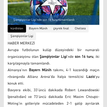
Şampiyonlar Ligi'nde son 16 turu tamamlandı
kürdistan
Bayern Münih
çeyrek final
Chelsea
Şampiyonlar Ligi
HABER MERKEZİ
Avrupa futbolunun kulüp düzeyindeki bir numaralı
organizasyonu olan
Şampiyonlar Ligi
'nde
son 16 turu
, iki
karşılaşmayla tamamlandı.
Almanya'nın
Bayern Münih
takımı, 4-1 kazandığı maçın
rövanşında Allianz Arena'da İtalya temsilcisi
Lazio
'yu
konuk etti.
Bavyera ekibi, 33’üncü dakikada Robert Lewandowski
(penaltıdan) ve 73’üncü dakikada Eric Maxim Choupo-
Moting'in golleriyle mücadeleden 2-1 galip ayrılarak