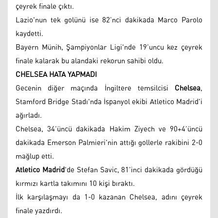
çeyrek finale çıktı.
Lazio'nun tek golünü ise 82’nci dakikada Marco Parolo
kaydetti.
Bayern Münih, Şampiyonlar Ligi'nde 19’uncu kez çeyrek
finale kalarak bu alandaki rekorun sahibi oldu.
CHELSEA HATA YAPMADI
Gecenin diğer maçında İngiltere temsilcisi
Chelsea
,
Stamford Bridge Stadı'nda İspanyol ekibi Atletico Madrid'i
ağırladı.
Chelsea, 34’üncü dakikada Hakim Ziyech ve 90+4’üncü
dakikada Emerson Palmieri'nin attığı gollerle rakibini 2-0
mağlup etti.
Atletico Madrid
'de Stefan Savic, 81’inci dakikada gördüğü
kırmızı kartla takımını 10 kişi bıraktı.
İlk karşılaşmayı da 1-0 kazanan Chelsea, adını çeyrek
finale yazdırdı.