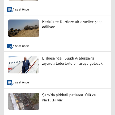
4 saat önce
Kerkük’te Kürtlere ait araziler gasp
ediliyor
5 saat önce
Erdoğan'dan Suudi Arabistan'a
ziyaret: Liderlerle bir araya gelecek
5 saat önce
Şam’da şiddetli patlama: Ölü ve
yaralılar var