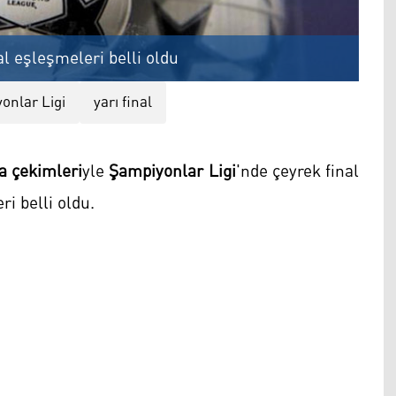
al eşleşmeleri belli oldu
onlar Ligi
yarı final
a çekimleri
yle
Şampiyonlar Ligi
'nde çeyrek final
i belli oldu.