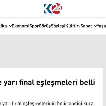
tika
Ekonomi
Spor
Görüş
Söyleşi
Kültür-Sanat
Yaş
e yarı final eşleşmeleri belli
yarı final eşleşmelerinin belirlendiği kura