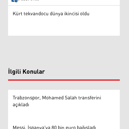
Kürt tekvandocu dünya ikincisi oldu
İlgili Konular
Trabzonspor, Mohamed Salah transferini
açıkladı
Messi, İspanya'ya 80 bin euro bağışladı