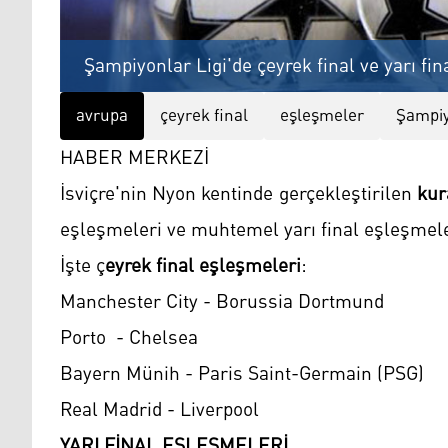
Şampiyonlar Ligi'de çeyrek final ve yarı fin
avrupa
çeyrek final
eşleşmeler
Şampiy
HABER MERKEZİ
İsviçre'nin Nyon kentinde gerçekleştirilen
kur
eşleşmeleri ve muhtemel yarı final eşleşmeler
İşte ç
eyrek final eşleşmeleri
:
Manchester City - Borussia Dortmund
Porto - Chelsea
Bayern Münih - Paris Saint-Germain (PSG)
Real Madrid - Liverpool
YARI FİNAL EŞLEŞMELERİ