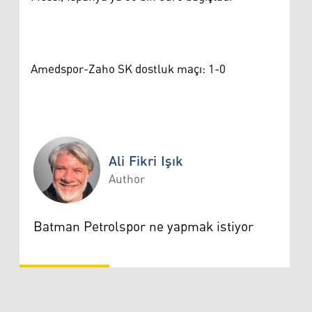
Amedspor-Zaho SK dostluk maçı: 1-0
Ali Fikri Işık
Author
Ali Fikri Işık
Batman Petrolspor ne yapmak istiyor