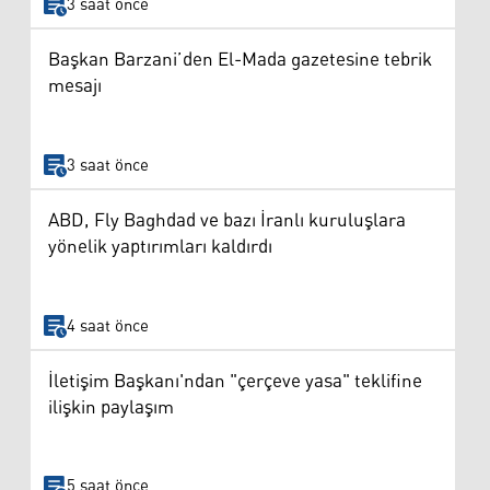
3 saat önce
Başkan Barzani’den El-Mada gazetesine tebrik
mesajı
3 saat önce
ABD, Fly Baghdad ve bazı İranlı kuruluşlara
yönelik yaptırımları kaldırdı
4 saat önce
İletişim Başkanı'ndan "çerçeve yasa" teklifine
ilişkin paylaşım
5 saat önce