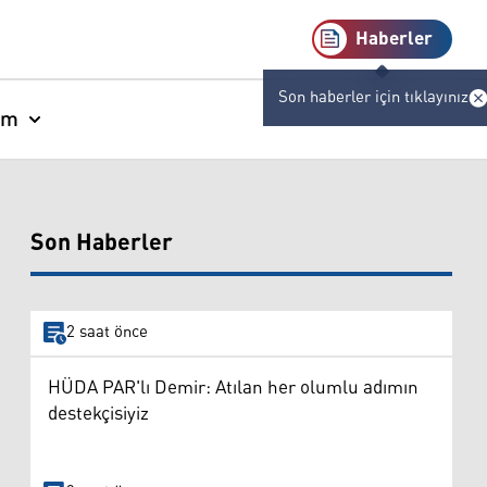
Haberler
Son haberler için tıklayınız
am
Son Haberler
2 saat önce
HÜDA PAR'lı Demir: Atılan her olumlu adımın
destekçisiyiz