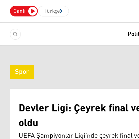
Canlı
Türkçe
Poli
Spor
Devler Ligi: Çeyrek final v
oldu
UEFA Şampiyonlar Ligi'nde çeyrek final ve 