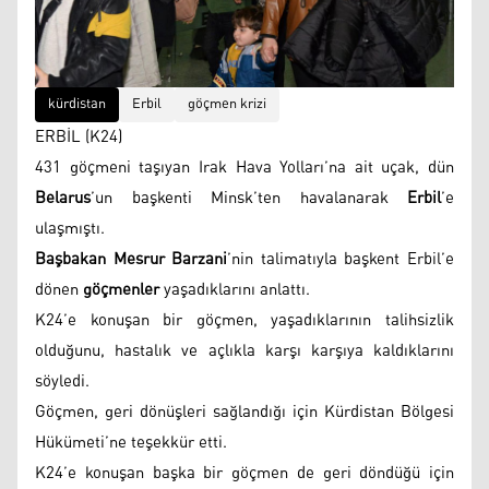
kürdistan
Erbil
göçmen krizi
ERBİL (K24)
431 göçmeni taşıyan Irak Hava Yolları’na ait uçak, dün
Belarus
’un başkenti Minsk’ten havalanarak
Erbil
’e
ulaşmıştı.
Başbakan Mesrur Barzani
’nin talimatıyla başkent Erbil’e
dönen
göçmenler
yaşadıklarını anlattı.
K24’e konuşan bir göçmen, yaşadıklarının talihsizlik
olduğunu, hastalık ve açlıkla karşı karşıya kaldıklarını
söyledi.
Göçmen, geri dönüşleri sağlandığı için Kürdistan Bölgesi
Hükümeti’ne teşekkür etti.
K24’e konuşan başka bir göçmen de geri döndüğü için