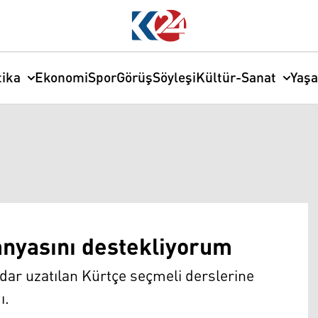
tika
Ekonomi
Spor
Görüş
Söyleşi
Kültür-Sanat
Yaş
anyasını destekliyorum
dar uzatılan Kürtçe seçmeli derslerine
ı.