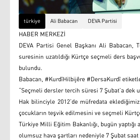
türkiye
Ali Babacan
DEVA Partisi
HABER MERKEZİ
DEVA Partisi Genel Başkanı Ali Babacan, Tü
suresinin uzatıldığı Kürtçe seçmeli ders baş
bulundu.
Babacan, #KurdîHilbijêre #DersaKurdî etiketler
“Seçmeli dersler tercih süresi 7 Şubat’a dek uz
Hak bilinciyle 2012’de müfredata eklediğimi
çocukların teşvik edilmesini ve seçmeli Kürtç
Türkiye Milli Eğitim Bakanlığı, bugün yaptığı 
olumsuz hava şartları nedeniyle 7 Şubat saat 