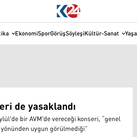
tika
Ekonomi
Spor
Görüş
Söyleşi
Kültür-Sanat
Yaş
eri de yasaklandı
Eylül'de bir AVM'de vereceği konseri, “genel
ş yönünden uygun görülmediği”