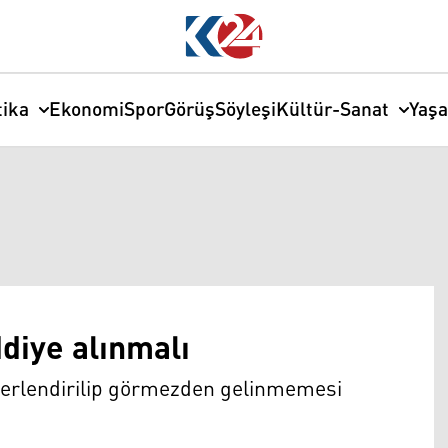
tika
Ekonomi
Spor
Görüş
Söyleşi
Kültür-Sanat
Yaş
ddiye alınmalı
değerlendirilip görmezden gelinmemesi