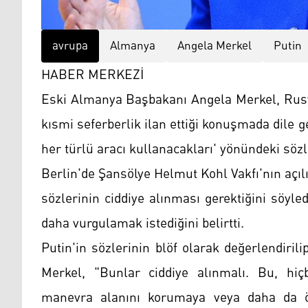
avrupa
Almanya
Angela Merkel
Putin
HABER MERKEZİ
Eski Almanya Başbakanı Angela Merkel, Rusya
kısmi seferberlik ilan ettiği konuşmada dile g
her türlü aracı kullanacakları' yönündeki sözle
Berlin'de Şansölye Helmut Kohl Vakfı'nın açı
sözlerinin ciddiye alınması gerektiğini söyl
daha vurgulamak istediğini belirtti.
Putin'in sözlerinin blöf olarak değerlendir
Merkel, "Bunlar ciddiye alınmalı. Bu, hiçb
manevra alanını korumaya veya daha da ön